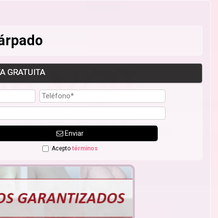
Párpado
A GRATUITA
Enviar
Acepto
términos