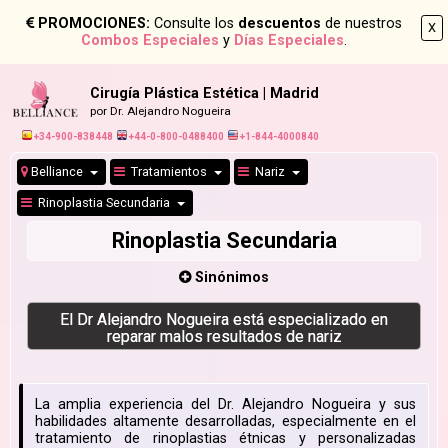
PROMOCIONES:
Consulte los
descuentos
de nuestros
X
Combos Especiales
y
Días Especiales
.
Cirugía Plástica Estética | Madrid
por Dr. Alejandro Nogueira
+34-900-838448
+44-0-800-0488400
+1-844-4000840
Belliance
Tratamientos
Nariz
Rinoplastia Secundaria
Rinoplastia Secundaria
Sinónimos
El Dr Alejandro Nogueira está especializado en
reparar malos resultados de nariz
La amplia experiencia del Dr. Alejandro Nogueira y sus
habilidades altamente desarrolladas, especialmente en el
tratamiento de rinoplastias étnicas y personalizadas