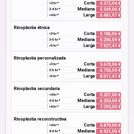
Corta
4.372,94 €
<2 hr *
Mediana
5.549,06 €
2-4 hr *
Larga
6.481,97 €
>4 hr *
Rinoplastia étnica
Corta
5.186,06 €
<3 hr *
Mediana
6.206,09 €
3-5 hr *
Larga
7.527,41 €
>5 hr *
Rinoplastia personalizada
Corta
5.670,06 €
<3 hr *
Mediana
6.750,59 €
3-5 hr *
Larga
8.011,41 €
>5 hr *
Rinoplastia secundaria
Corta
5.207,00 €
<4 hr *
Mediana
6.250,00 €
4-6 hr *
Larga
7.293,00 €
>6 hr *
Rinoplastia reconstructiva
Corta
5.879,00 €
<4 hr *
Mediana
6.921,00 €
4-6 hr *