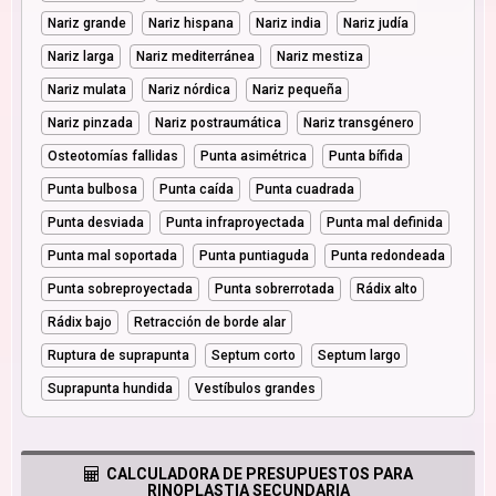
Nariz grande
Nariz hispana
Nariz india
Nariz judía
Nariz larga
Nariz mediterránea
Nariz mestiza
Nariz mulata
Nariz nórdica
Nariz pequeña
Nariz pinzada
Nariz postraumática
Nariz transgénero
Osteotomías fallidas
Punta asimétrica
Punta bífida
Punta bulbosa
Punta caída
Punta cuadrada
Punta desviada
Punta infraproyectada
Punta mal definida
Punta mal soportada
Punta puntiaguda
Punta redondeada
Punta sobreproyectada
Punta sobrerrotada
Rádix alto
Rádix bajo
Retracción de borde alar
Ruptura de suprapunta
Septum corto
Septum largo
Suprapunta hundida
Vestíbulos grandes
CALCULADORA DE PRESUPUESTOS PARA
RINOPLASTIA SECUNDARIA