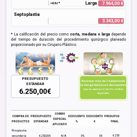
Larga
7.964,00 €
>6 hr *
Septoplastia
3.343,00 €
*
La calificación del precio como
corta, mediana o larga
depende
del tiempo de duración del procedimiento quirúrgico planeado
proporcionado por su Cirujano Plástico.
PRESUPUESTO
Reservar más de 1 tratamiento
ESTÁNDAR
le otorga fabulosos descuentos
6.250,00
€
Haga clic
aquí
para ver nuestros
Combos
Especiales
COMBO
COMPRA DE
PRESUPUESTO
DESCUENTO
DESCUENTO
PRESUPUESTO
ESPECIAL
PRODUCTOS
ESTÁNDAR
%
€
FINAL
APLICADO
Rinoplastia
6.250,00€
secundaria
6.250,00€
N/A
0%
0€