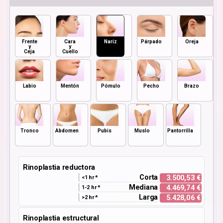
Frente
Cara
Nariz
Párpado
Oreja
y
y
Ceja
Cuello
Labio
Mentón
Pómulo
Pecho
Brazo
Tronco
Abdomen
Pubis
Muslo
Pantorrilla
Rinoplastia reductora
Corta
3.500,53 €
<1 hr *
Mediana
4.469,74 €
1-2 hr *
Larga
5.428,06 €
>2 hr *
Rinoplastia estructural