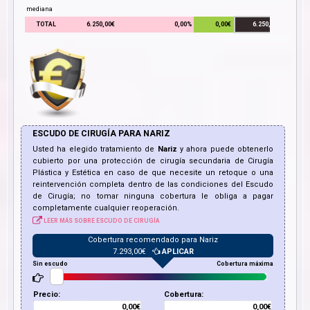
mediana
TOTAL
6.250,00€
0,00%
0,00€
6.250,00€
ESCUDO DE CIRUGÍA PARA
NARIZ
Usted ha elegido tratamiento de
Nariz
y ahora puede obtenerlo
cubierto por una protección de cirugía secundaria de Cirugía
Plástica y Estética en caso de que necesite un retoque o una
reintervención completa dentro de las condiciones del Escudo
de Cirugía; no tomar ninguna cobertura le obliga a pagar
completamente cualquier reoperación.
LEER MÁS SOBRE ESCUDO DE CIRUGÍA
Cobertura recomendado para
Nariz
7.293,00
€
APLICAR
Sin escudo
Cobertura máxima
Precio:
Cobertura:
0,00€
0,00€