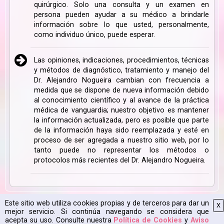
quirúrgico. Solo una consulta y un examen en
persona pueden ayudar a su médico a brindarle
información sobre lo que usted, personalmente,
como individuo único, puede esperar.
Las opiniones, indicaciones, procedimientos, técnicas
y métodos de diagnóstico, tratamiento y manejo del
Dr. Alejandro Nogueira cambian con frecuencia a
medida que se dispone de nueva información debido
al conocimiento científico y al avance de la práctica
médica de vanguardia; nuestro objetivo es mantener
la información actualizada, pero es posible que parte
de la información haya sido reemplazada y esté en
proceso de ser agregada a nuestro sitio web, por lo
tanto puede no representar los métodos o
protocolos más recientes del Dr. Alejandro Nogueira.
Este sitio web utiliza cookies propias y de terceros para dar un
X
Mapa Web
|
Aviso Legal
|
Política de Cookies
|
2026 CPyESAP
mejor servicio. Si continúa navegando se considera que
acepta su uso. Consulte nuestra
Política de Cookies
y
Aviso