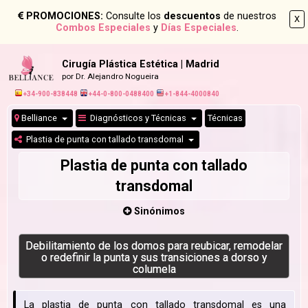
PROMOCIONES:
Consulte los
descuentos
de nuestros
X
Combos Especiales
y
Días Especiales
.
Cirugía Plástica Estética | Madrid
por Dr. Alejandro Nogueira
+34-900-838448
+44-0-800-0488400
+1-844-4000840
Belliance
Diagnósticos y Técnicas
Técnicas
Plastia de punta con tallado transdomal
Plastia de punta con tallado
transdomal
Sinónimos
Debilitamiento de los domos para reubicar, remodelar
o redefinir la punta y sus transiciones a dorso y
columela
La plastia de punta con tallado transdomal es una