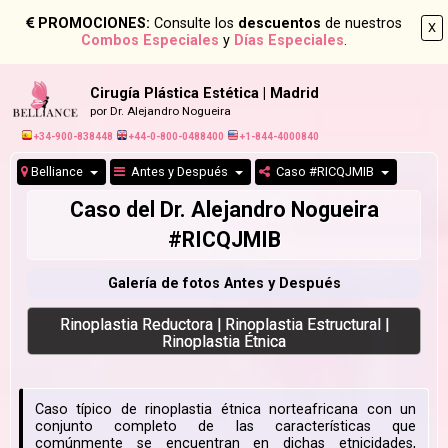
PROMOCIONES:
Consulte los
descuentos
de nuestros
X
Combos Especiales
y
Días Especiales
.
Cirugía Plástica Estética | Madrid
por Dr. Alejandro Nogueira
+34-900-838448
+44-0-800-0488400
+1-844-4000840
Belliance
Antes y Después
Caso #RICQJMIB
Caso del Dr. Alejandro Nogueira
#RICQJMIB
Galería de fotos Antes y Después
Rinoplastia Reductora | Rinoplastia Estructural |
Rinoplastia Étnica
Caso típico de rinoplastia étnica norteafricana con un
conjunto completo de las características que
comúnmente se encuentran en dichas etnicidades,