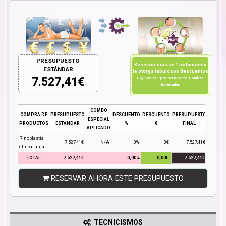
PRESUPUESTO
Reservar más de 1 tratamiento
ESTÁNDAR
le otorga fabulosos descuentos
7.527,41
€
Haga clic
aquí
para ver nuestros
Combos
Especiales
COMBO
COMPRA DE
PRESUPUESTO
DESCUENTO
DESCUENTO
PRESUPUESTO
ESPECIAL
PRODUCTOS
ESTÁNDAR
%
€
FINAL
APLICADO
Rinoplastia
7.527,41€
N/A
0%
0€
7.527,41€
étnica larga
TOTAL
7.527,41€
0,00%
0,00€
7.527,41€
RESERVAR AHORA ESTE PRESUPUESTO
TECNICISMOS