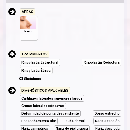
AREAS
Nariz
TRATAMIENTOS
Rinoplastia Estructural
Rinoplastia Reductora
Rinoplastia Étnica
Sinónimos
DIAGNÓSTICOS APLICABLES
Cartílagos laterales superiores largos
Cruras laterales cóncavas
Deformidad de punta descendiente
Dorso estrecho
Ensanchamiento alar
Giba dorsal
Nariz a tensión
Nariz asimétrica
Nariz de piel gruesa
Nariz desviada