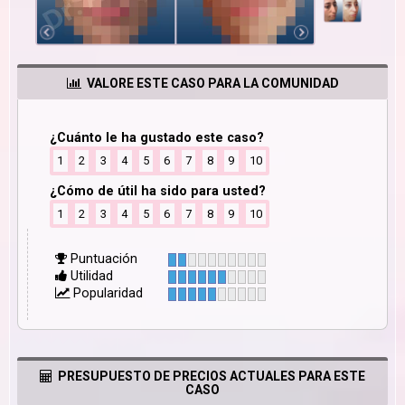
VALORE ESTE CASO PARA LA COMUNIDAD
¿Cuánto le ha gustado este caso?
1
2
3
4
5
6
7
8
9
10
¿Cómo de útil ha sido para usted?
1
2
3
4
5
6
7
8
9
10
Puntuación
Utilidad
Popularidad
PRESUPUESTO DE PRECIOS ACTUALES PARA ESTE
CASO