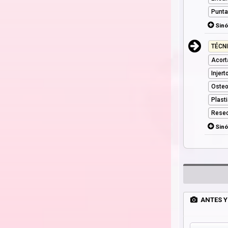
Punta
Sin
TÉCN
Acort
Injer
Osteo
Plast
Resec
Sin
ANTES Y