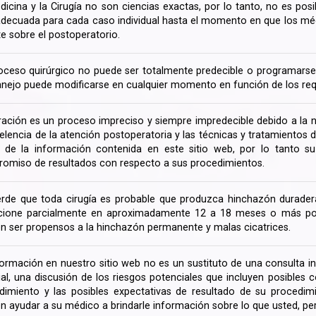
dicina y la Cirugía no son ciencias exactas, por lo tanto, no es posi
decuada para cada caso individual hasta el momento en que los médi
te sobre el postoperatorio.
oceso quirúrgico no puede ser totalmente predecible o programarse 
nejo puede modificarse en cualquier momento en función de los req
ración es un proceso impreciso y siempre impredecible debido a la na
celencia de la atención postoperatoria y las técnicas y tratamientos 
ir de la información contenida en este sitio web, por lo tanto 
omiso de resultados con respecto a sus procedimientos.
rde que toda cirugía es probable que produzca hinchazón duradera
cione parcialmente en aproximadamente 12 a 18 meses o más porq
n ser propensos a la hinchazón permanente y malas cicatrices.
formación en nuestro sitio web no es un sustituto de una consulta in
rial, una discusión de los riesgos potenciales que incluyen posible
dimiento y las posibles expectativas de resultado de su procedi
n ayudar a su médico a brindarle información sobre lo que usted, pe