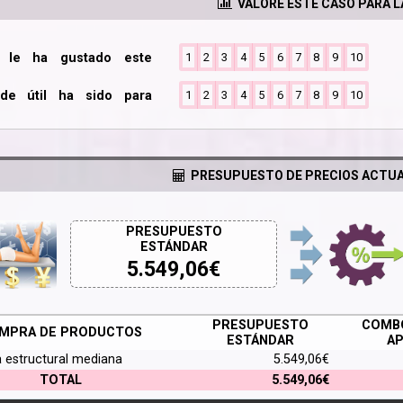
VALORE ESTE CASO PARA 
o le ha gustado este
1
2
3
4
5
6
7
8
9
10
de útil ha sido para
1
2
3
4
5
6
7
8
9
10
PRESUPUESTO DE PRECIOS ACTUA
PRESUPUESTO
ESTÁNDAR
5.549,06
€
PRESUPUESTO
COMBO
MPRA DE PRODUCTOS
ESTÁNDAR
AP
a estructural mediana
5.549,06€
TOTAL
5.549,06€