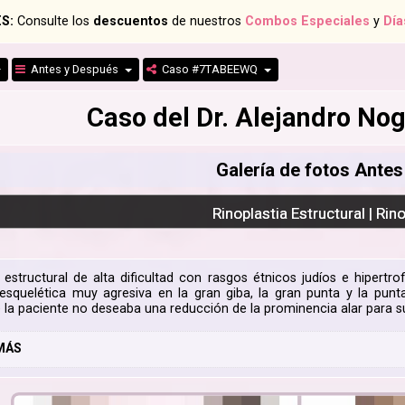
S:
Consulte los
descuentos
de nuestros
Combos Especiales
y
Día
Antes y Después
Caso #7TABEEWQ
Caso del Dr. Alejandro N
Galería de fotos Ante
Rinoplastia Estructural | Rin
a estructural de alta dificultad con rasgos étnicos judíos e hipertro
esquelética muy agresiva en la gran giba, la gran punta y la pu
e la paciente no deseaba una reducción de la prominencia alar para s
MÁS