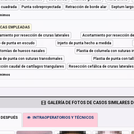
 cuadrada
Punta sobreproyectada
Retracción de borde alar
Septum largo
ónimos
ICAS EMPLEADAS
amiento por resección de cruras laterales
Acortamiento por resección d
to de punta en escudo
Injerto de punta hecho a medida
tomías de huesos nasales
Plastia de columela con suturas i
ia de punta con suturas transdomales
Plastia de punta con ta
ción caudal de cartílagos triangulares
Resección cefálica de cruras laterales
ónimos
GALERÍA DE FOTOS DE CASOS SIMILARES D
 DESPUÉS
INTRAOPERATORIOS Y TÉCNICOS