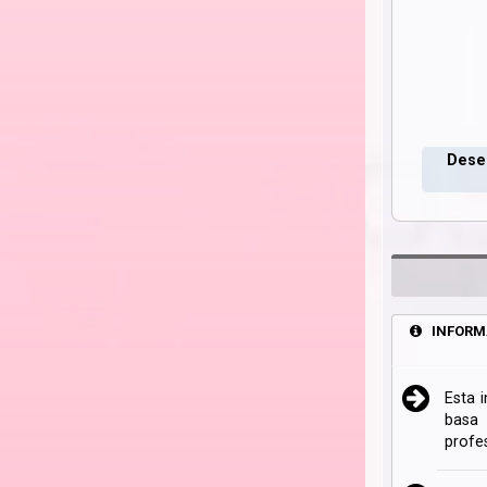
Deseo
INFORM
Esta 
basa 
profe