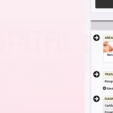
AREA
Nari
TRAT
Rinop
Sin
DIAG
Cartí
Ensan