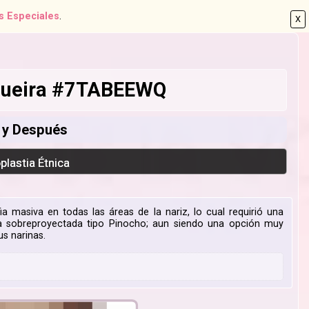
s Especiales
.
X
ogueira #7TABEEWQ
s y Después
oplastia Étnica
fia masiva en todas las áreas de la nariz, lo cual requirió una
nta sobreproyectada tipo Pinocho; aun siendo una opción muy
us narinas.