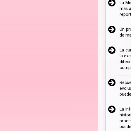
La Me
más a
repor
Un pr
de ma
La cu
la ex
difer
compr
Recue
evolu
puede
La in
histo
proce
puede