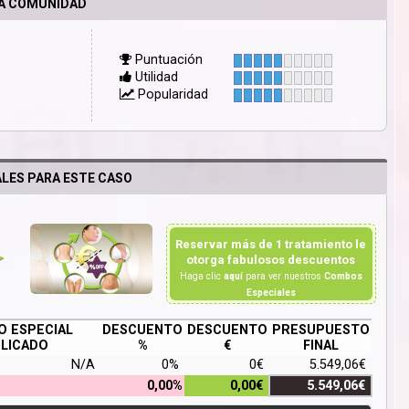
LA COMUNIDAD
Puntuación
Utilidad
Popularidad
LES PARA ESTE CASO
Reservar más de 1 tratamiento le
otorga fabulosos descuentos
Haga clic
aquí
para ver nuestros
Combos
Especiales
 ESPECIAL
DESCUENTO
DESCUENTO
PRESUPUESTO
LICADO
%
€
FINAL
N/A
0%
0€
5.549,06€
0,00%
0,00€
5.549,06€