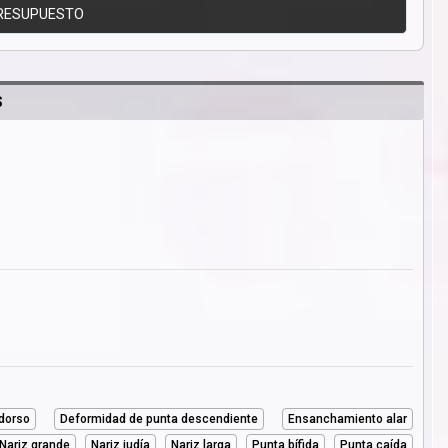
RESUPUESTO
S
dorso
Deformidad de punta descendiente
Ensanchamiento alar
Nariz grande
Nariz judía
Nariz larga
Punta bífida
Punta caída