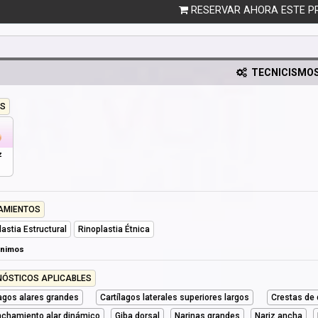
RESERVAR AHORA ESTE P
TECNICISMO
S
z
AMIENTOS
lastia Estructural
Rinoplastia Étnica
ónimos
NÓSTICOS APLICABLES
lagos alares grandes
Cartílagos laterales superiores largos
Crestas de 
chamiento alar dinámico
Giba dorsal
Narinas grandes
Nariz ancha