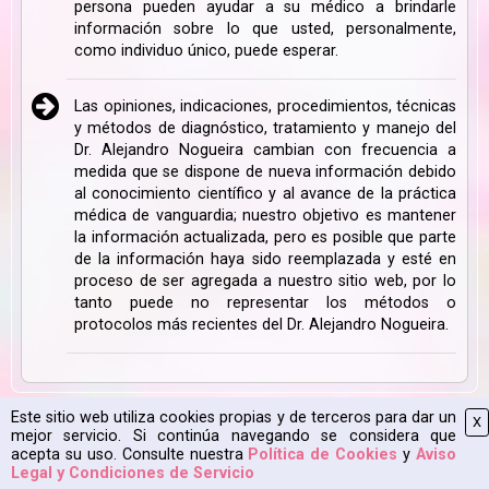
persona pueden ayudar a su médico a brindarle
información sobre lo que usted, personalmente,
como individuo único, puede esperar.
Las opiniones, indicaciones, procedimientos, técnicas
y métodos de diagnóstico, tratamiento y manejo del
Dr. Alejandro Nogueira cambian con frecuencia a
medida que se dispone de nueva información debido
al conocimiento científico y al avance de la práctica
médica de vanguardia; nuestro objetivo es mantener
la información actualizada, pero es posible que parte
de la información haya sido reemplazada y esté en
proceso de ser agregada a nuestro sitio web, por lo
tanto puede no representar los métodos o
protocolos más recientes del Dr. Alejandro Nogueira.
Este sitio web utiliza cookies propias y de terceros para dar un
X
Mapa Web
|
Aviso Legal
|
Política de Cookies
|
2026 CPyESAP
mejor servicio. Si continúa navegando se considera que
acepta su uso. Consulte nuestra
Política de Cookies
y
Aviso
Legal y Condiciones de Servicio