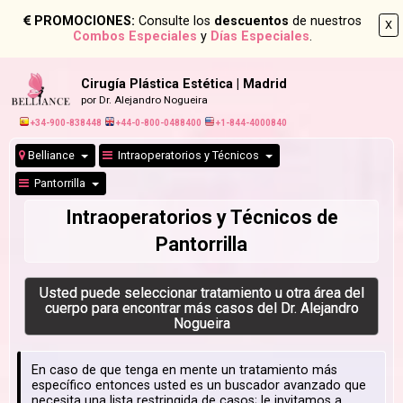
PROMOCIONES:
Consulte los
descuentos
de nuestros
X
Combos Especiales
y
Días Especiales
.
Cirugía Plástica Estética | Madrid
por Dr. Alejandro Nogueira
+34-900-838448
+44-0-800-0488400
+1-844-4000840
Belliance
Intraoperatorios y Técnicos
Pantorrilla
Intraoperatorios y Técnicos de
Pantorrilla
Usted puede seleccionar tratamiento u otra área del
cuerpo para encontrar más casos del Dr. Alejandro
Nogueira
En caso de que tenga en mente un tratamiento más
específico entonces usted es un buscador avanzado que
necesita una lista restringida de casos; le invitamos a