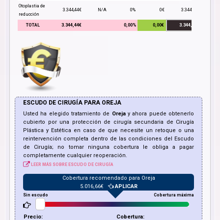
Otoplastia de
3.344,44€
N/A
0%
0€
3.344,44€
reducción
TOTAL
3.344,44€
0,00%
0,00€
3.344,44€
ESCUDO DE CIRUGÍA PARA
OREJA
Usted ha elegido tratamiento de
Oreja
y ahora puede obtenerlo
cubierto por una protección de cirugía secundaria de Cirugía
Plástica y Estética en caso de que necesite un retoque o una
reintervención completa dentro de las condiciones del Escudo
de Cirugía; no tomar ninguna cobertura le obliga a pagar
completamente cualquier reoperación.
LEER MÁS SOBRE ESCUDO DE CIRUGÍA
Cobertura recomendado para
Oreja
5.016,66
€
APLICAR
Sin escudo
Cobertura máxima
Precio:
Cobertura: