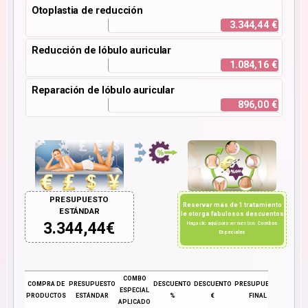
Otoplastia de reducción
3.344,44 €
Reducción de lóbulo auricular
1.084,16 €
Reparación de lóbulo auricular
896,00 €
PRESUPUESTO
Reservar más de 1 tratamiento
ESTÁNDAR
le otorga fabulosos descuentos
3.344,44
€
Haga clic
aquí
para ver nuestros
Combos
Especiales
COMBO
COMPRA DE
PRESUPUESTO
DESCUENTO
DESCUENTO
PRESUPUESTO
ESPECIAL
PRODUCTOS
ESTÁNDAR
%
€
FINAL
APLICADO