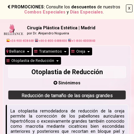
PROMOCIONES:
Consulte los
descuentos
de nuestros
X
Combos Especiales
y
Días Especiales
.
Cirugía Plástica Estética | Madrid
por Dr. Alejandro Nogueira
+34-900-838448
+44-0-800-0488400
+1-844-4000840
Belliance
Tratamientos
Oreja
Otoplastia de Reducción
Otoplastia de Reducción
Sinónimos
Reducción de tamaño de las orejas grandes
La otoplastia remodeladora de reducción de la oreja
permite la corrección de los pabellones auriculares
hipertróficos o excesivamente grandes también conocido
como macrotia mediante cicatrices bien escondidas
anteriores y posteriores que recortan en bloque piel y