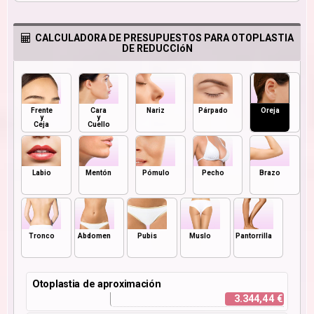
CALCULADORA DE PRESUPUESTOS PARA OTOPLASTIA
DE REDUCCIóN
Frente
Cara
Nariz
Párpado
Oreja
y
y
Ceja
Cuello
Labio
Mentón
Pómulo
Pecho
Brazo
Tronco
Abdomen
Pubis
Muslo
Pantorrilla
Otoplastia de aproximación
3.344,44 €