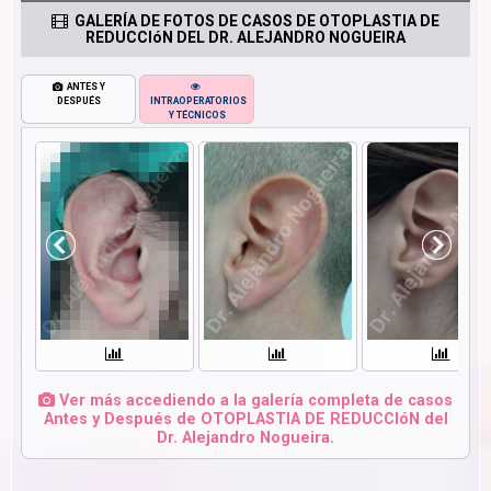
GALERÍA DE FOTOS DE CASOS DE OTOPLASTIA DE
REDUCCIóN DEL DR. ALEJANDRO NOGUEIRA
ANTES Y
DESPUÉS
INTRAOPERATORIOS
Y TÉCNICOS
Ver más accediendo a la galería completa de casos
Antes y Después de OTOPLASTIA DE REDUCCIóN del
Dr. Alejandro Nogueira.