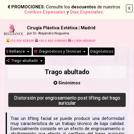
PROMOCIONES:
Consulte los
descuentos
de nuestros
X
Combos Especiales
y
Días Especiales
.
Cirugía Plástica Estética | Madrid
por Dr. Alejandro Nogueira
+34-900-838448
+44-0-800-0488400
+1-844-4000840
Belliance
Diagnósticos y Técnicas
Diagnósticos
Trago abultado
Trago abultado
Sinónimos
Distorsión por engrosamiento post lifting del trago
auricular
Tras un lifting facial se puede producir una deformidad
muy característica de un trabajo técnico de baja calidad.
Esencialmente consiste en un efecto de engrosamiento o
abultamiento que afecta al cartílago del trago auricular