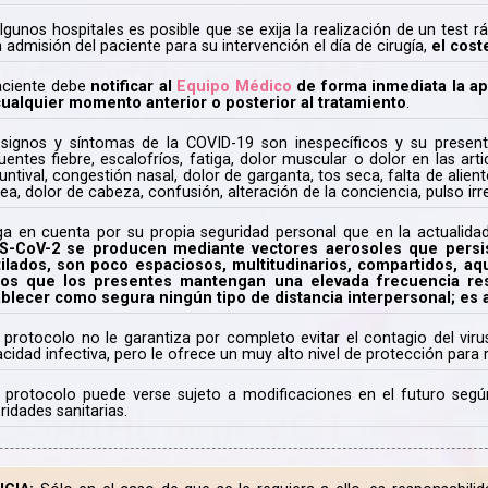
lgunos hospitales es posible que se exija la realización de un test
a admisión del paciente para su intervención el día de cirugía,
el cost
aciente debe
notificar al
Equipo Médico
de forma inmediata la ap
ualquier momento anterior o posterior al tratamiento
.
signos y síntomas de la COVID-19 son inespecíficos y su presen
uentes fiebre, escalofríos, fatiga, dolor muscular o dolor en las art
untival, congestión nasal, dolor de garganta, tos seca, falta de alie
rea, dolor de cabeza, confusión, alteración de la conciencia, pulso irre
a en cuenta por su propia seguridad personal que en la actualid
S-CoV-2 se producen mediante vectores aerosoles que persis
tilados, son poco espaciosos, multitudinarios, compartidos, aq
los que los presentes mantengan una elevada frecuencia resp
blecer como segura ningún tipo de distancia interpersonal; es a
 protocolo no le garantiza por completo evitar el contagio del vi
cidad infectiva, pero le ofrece un muy alto nivel de protección para r
 protocolo puede verse sujeto a modificaciones en el futuro seg
ridades sanitarias.