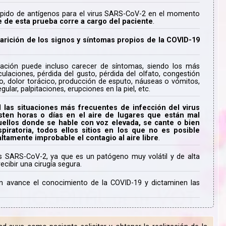
 rápido de antígenos para el virus SARS-CoV-2 en el momento
e de esta prueba corre a cargo del paciente
.
arición de los signos y síntomas propios de la COVID-19
tación puede incluso carecer de síntomas, siendo los más
iculaciones, pérdida del gusto, pérdida del olfato, congestión
nto, dolor torácico, producción de esputo, náuseas o vómitos,
gular, palpitaciones, erupciones en la piel, etc.
ad
las situaciones más frecuentes de infección del virus
ten horas o días en el aire de lugares que están mal
uellos donde se hable con voz elevada, se cante o bien
iratoria, todos ellos sitios en los que no es posible
ltamente improbable el contagio al aire libre
.
rus SARS-CoV-2, ya que es un patógeno muy volátil y de alta
ecibir una cirugía segura.
ún avance el conocimiento de la COVID-19 y dictaminen las