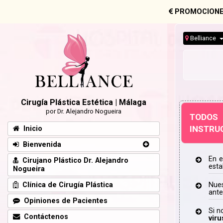
PROMOCIONE
Belliance
Cirugía Plástica Estética | Málaga
por Dr. Alejandro Nogueira
TODOS 
INSTRUC
Inicio
Bienvenida
En e
Cirujano Plástico Dr. Alejandro
esta
Nogueira
Clínica de Cirugía Plástica
Nues
ante
Opiniones de Pacientes
Si n
Contáctenos
viru