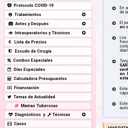
Protocolo COVID-19
En a
de l
Tratamientos
El p
Antes y Después
en c
Intraoperatorios y Técnicos
Los 
frec
Lista de Precios
conj
diar
Escudo de Cirugía
Combos Especiales
Teng
SAR
Días Especiales
ven
en 
esta
Calculadora Presupuestos
Financiación
Este
capa
Temas de Actualidad
Este
Mamas Tuberosas
auto
Diagnósticos y
Técnicas
Casos