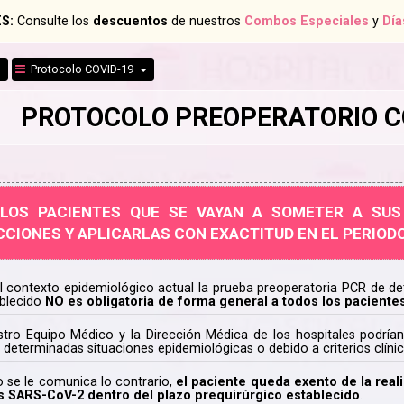
S:
Consulte los
descuentos
de nuestros
Combos Especiales
y
Día
Protocolo COVID-19
PROTOCOLO PREOPERATORIO C
LOS PACIENTES QUE SE VAYAN A SOMETER A SUS
CIONES Y APLICARLAS CON EXACTITUD EN EL PERIODO
l contexto epidemiológico actual la prueba preoperatoria PCR de de
blecido
NO es obligatoria de forma general a todos los paciente
tro Equipo Médico y la Dirección Médica de los hospitales podrían
 determinadas situaciones epidemiológicas o debido a criterios clín
o se le comunica lo contrario,
el paciente queda exento de la real
s SARS-CoV-2 dentro del plazo prequirúrgico establecido
.