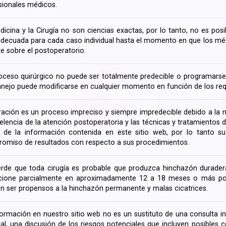
sionales médicos.
dicina y la Cirugía no son ciencias exactas, por lo tanto, no es posi
decuada para cada caso individual hasta el momento en que los médi
te sobre el postoperatorio.
oceso quirúrgico no puede ser totalmente predecible o programarse 
nejo puede modificarse en cualquier momento en función de los req
ración es un proceso impreciso y siempre impredecible debido a la na
celencia de la atención postoperatoria y las técnicas y tratamientos 
ir de la información contenida en este sitio web, por lo tanto 
omiso de resultados con respecto a sus procedimientos.
rde que toda cirugía es probable que produzca hinchazón duradera
cione parcialmente en aproximadamente 12 a 18 meses o más porq
n ser propensos a la hinchazón permanente y malas cicatrices.
formación en nuestro sitio web no es un sustituto de una consulta in
rial, una discusión de los riesgos potenciales que incluyen posible