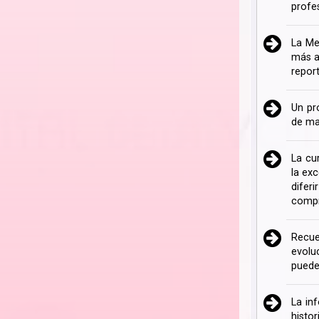
profe
La Me
más a
repor
Un pr
de ma
La cu
la ex
difer
compr
Recue
evolu
puede
La in
histo