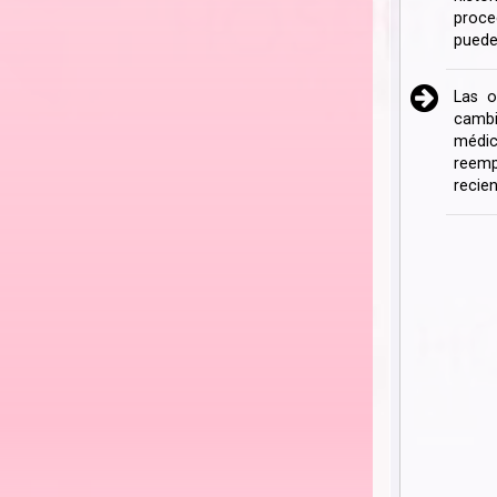
proce
puede
Las o
cambi
médic
reemp
recien