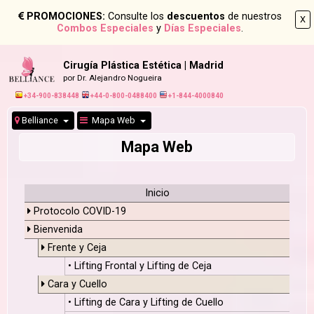
PROMOCIONES:
Consulte los
descuentos
de nuestros
X
Combos Especiales
y
Días Especiales
.
Cirugía Plástica Estética | Madrid
por Dr. Alejandro Nogueira
+34-900-838448
+44-0-800-0488400
+1-844-4000840
Belliance
Mapa Web
Mapa Web
Inicio
Protocolo COVID-19
Bienvenida
Frente y Ceja
• Lifting Frontal y Lifting de Ceja
Cara y Cuello
• Lifting de Cara y Lifting de Cuello