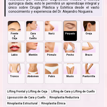
quirúrgica dada; esto le permitirá un aprendizaje integral y
único sobre Cirugía Plástica y Estética desde el vasto
conocimiento y experiencia del Dr. Alejandro Nogueira.
Frente
Cara
Nariz
Párpado
Oreja
y
y
Ceja
Cuello
Labio
Mentón
Pómulo
Pecho
Brazo
Tronco
Abdomen
Pubis
Muslo
Pantorrilla
Lifting Frontal y Lifting de Ceja
Lifting de Cara y Lifting de Cuello
Liposucción de Cara y Cuello
Rinoplastia Reductora
Rinoplastia Estructural
Rinoplastia Étnica