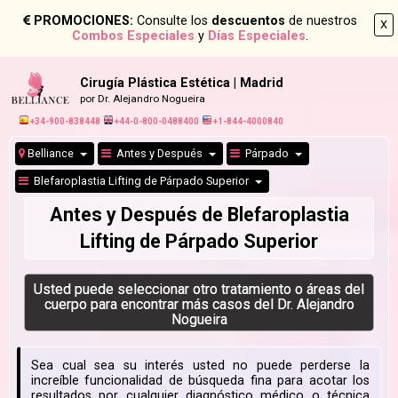
PROMOCIONES:
Consulte los
descuentos
de nuestros
X
Combos Especiales
y
Días Especiales
.
Cirugía Plástica Estética | Madrid
por Dr. Alejandro Nogueira
+34-900-838448
+44-0-800-0488400
+1-844-4000840
Belliance
Antes y Después
Párpado
Blefaroplastia Lifting de Párpado Superior
Antes y Después de Blefaroplastia
Lifting de Párpado Superior
Usted puede seleccionar otro tratamiento o áreas del
cuerpo para encontrar más casos del Dr. Alejandro
Nogueira
Sea cual sea su interés usted no puede perderse la
increíble funcionalidad de búsqueda fina para acotar los
resultados por cualquier diagnóstico médico o técnica