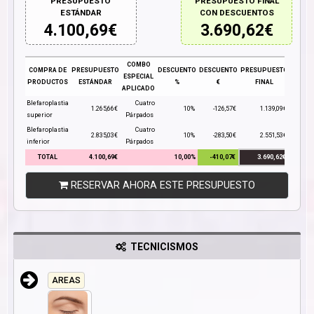
PRESUPUESTO
PRESUPUESTO FINAL
ESTÁNDAR
CON DESCUENTOS
4.100,69
€
3.690,62
€
COMBO
COMPRA DE
PRESUPUESTO
DESCUENTO
DESCUENTO
PRESUPUESTO
ESPECIAL
PRODUCTOS
ESTÁNDAR
%
€
FINAL
APLICADO
Blefaroplastia
Cuatro
1.265,66€
10%
-126,57€
1.139,09€
superior
Párpados
Blefaroplastia
Cuatro
2.835,03€
10%
-283,50€
2.551,53€
inferior
Párpados
TOTAL
4.100,69€
10,00%
-410,07€
3.690,62€
RESERVAR AHORA ESTE PRESUPUESTO
TECNICISMOS
AREAS