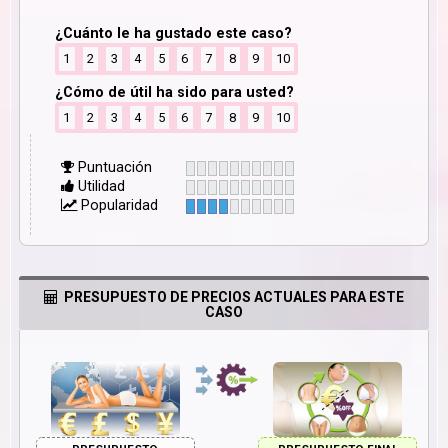
¿Cuánto le ha gustado este caso?
1
2
3
4
5
6
7
8
9
10
¿Cómo de útil ha sido para usted?
1
2
3
4
5
6
7
8
9
10
Puntuación
Utilidad
Popularidad
PRESUPUESTO DE PRECIOS ACTUALES PARA ESTE
CASO