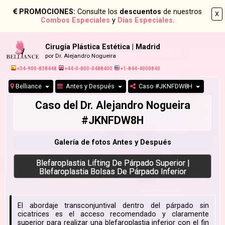
PROMOCIONES:
Consulte los
descuentos
de nuestros
X
Combos Especiales
y
Días Especiales
.
Cirugía Plástica Estética | Madrid
por Dr. Alejandro Nogueira
+34-900-838448
+44-0-800-0488400
+1-844-4000840
Belliance
Antes y Después
Caso #JKNFDW8H
Caso del Dr. Alejandro Nogueira
#JKNFDW8H
Galería de fotos Antes y Después
Blefaroplastia Lifting De Párpado Superior |
Blefaroplastia Bolsas De Párpado Inferior
El abordaje transconjuntival dentro del párpado sin
cicatrices es el acceso recomendado y claramente
superior para realizar una blefaroplastia inferior con el fin