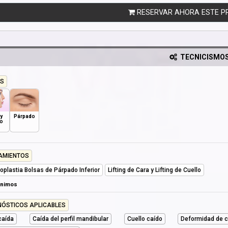
RESERVAR AHORA ESTE P
TECNICISMO
S
 y
Párpado
lo
AMIENTOS
roplastia Bolsas de Párpado Inferior
Lifting de Cara y Lifting de Cuello
ónimos
NÓSTICOS APLICABLES
caída
Caída del perfil mandibular
Cuello caído
Deformidad de c