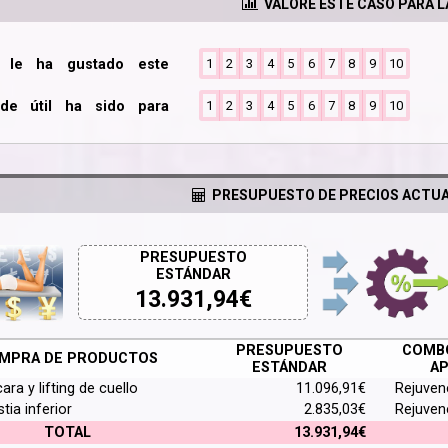
VALORE ESTE CASO PARA 
o le ha gustado este
1
2
3
4
5
6
7
8
9
10
de útil ha sido para
1
2
3
4
5
6
7
8
9
10
PRESUPUESTO DE PRECIOS ACTUA
PRESUPUESTO
ESTÁNDAR
13.931,94
€
PRESUPUESTO
COMBO
MPRA DE PRODUCTOS
ESTÁNDAR
AP
cara y lifting de cuello
11.096,91€
Rejuven
stia inferior
2.835,03€
Rejuven
TOTAL
13.931,94€