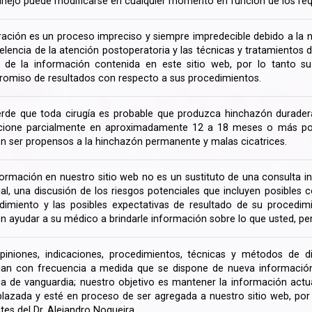
nejo puede modificarse en cualquier momento en función de los req
ración es un proceso impreciso y siempre impredecible debido a la na
celencia de la atención postoperatoria y las técnicas y tratamientos 
ir de la información contenida en este sitio web, por lo tanto 
omiso de resultados con respecto a sus procedimientos.
rde que toda cirugía es probable que produzca hinchazón duradera
cione parcialmente en aproximadamente 12 a 18 meses o más porq
n ser propensos a la hinchazón permanente y malas cicatrices.
formación en nuestro sitio web no es un sustituto de una consulta in
rial, una discusión de los riesgos potenciales que incluyen posible
dimiento y las posibles expectativas de resultado de su procedi
n ayudar a su médico a brindarle información sobre lo que usted, pe
piniones, indicaciones, procedimientos, técnicas y métodos de d
an con frecuencia a medida que se dispone de nueva información d
a de vanguardia; nuestro objetivo es mantener la información actua
lazada y esté en proceso de ser agregada a nuestro sitio web, po
tes del Dr. Alejandro Nogueira.