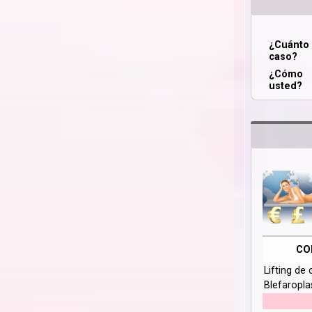
¿Cuánt
caso?
¿Cómo 
usted?
CO
Lifting de 
Blefaropla