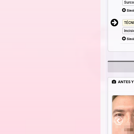
Surco
Sin
TÉCN
Incisi
Sin
ANTES Y