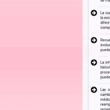
de ma
La cu
la ex
difer
compr
Recue
evolu
puede
La in
histo
proce
puede
Las o
cambi
médic
reemp
recien