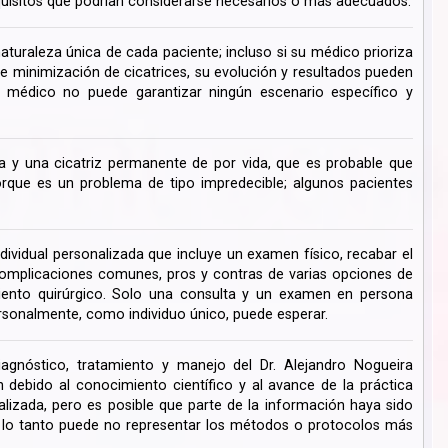
uisitos que podrían considerarse necesarios o más adecuados.
turaleza única de cada paciente; incluso si su médico prioriza
de minimización de cicatrices, su evolución y resultados pueden
su médico no puede garantizar ningún escenario específico y
 y una cicatriz permanente de por vida, que es probable que
ue es un problema de tipo impredecible; algunos pacientes
dividual personalizada que incluye un examen físico, recabar el
s complicaciones comunes, pros y contras de varias opciones de
miento quirúrgico. Solo una consulta y un examen en persona
rsonalmente, como individuo único, puede esperar.
iagnóstico, tratamiento y manejo del Dr. Alejandro Nogueira
ebido al conocimiento científico y al avance de la práctica
lizada, pero es posible que parte de la información haya sido
r lo tanto puede no representar los métodos o protocolos más