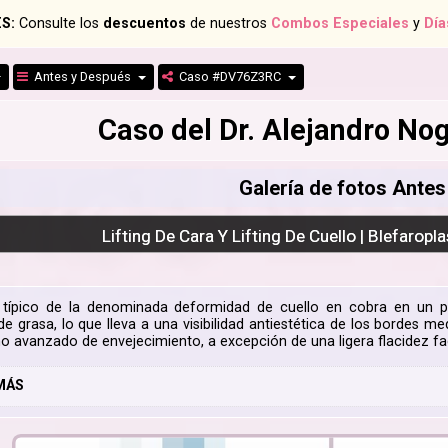
S:
Consulte los
descuentos
de nuestros
Combos Especiales
y
Día
Antes y Después
Caso #DV76Z3RC
Caso del Dr. Alejandro N
Galería de fotos Ante
Lifting De Cara Y Lifting De Cuello | Blefaropl
típico de la denominada deformidad de cuello en cobra en un pac
de grasa, lo que lleva a una visibilidad antiestética de los bordes 
no avanzado de envejecimiento, a excepción de una ligera flacidez fac
MÁS