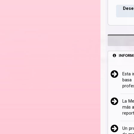
Deseo
INFORM
Esta 
basa 
profe
La Me
más a
repor
Un pr