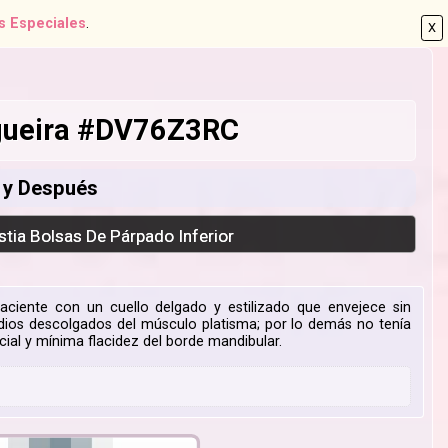
s Especiales
.
X
ogueira #DV76Z3RC
s y Después
astia Bolsas De Párpado Inferior
iente con un cuello delgado y estilizado que envejece sin
medios descolgados del músculo platisma; por lo demás no tenía
ial y mínima flacidez del borde mandibular.