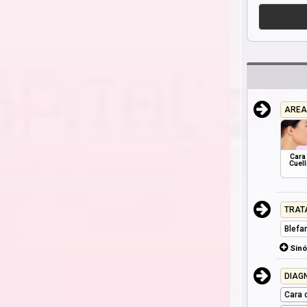
AREA
Cara
Cuel
TRAT
Blefa
Sin
DIAG
Cara 