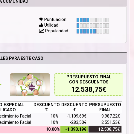
LA COMUNIDAD
Puntuación
Utilidad
Popularidad
LES PARA ESTE CASO
PRESUPUESTO FINAL
CON DESCUENTOS
12.538,75
€
 ESPECIAL
DESCUENTO
DESCUENTO
PRESUPUESTO
LICADO
%
€
FINAL
ecimiento Facial
10%
-1.109,69€
9.987,22€
ecimiento Facial
10%
-283,50€
2.551,53€
10,00%
-1.393,19€
12.538,75€