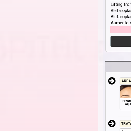
Lifting fro
Blefaropla
Blefaropla
Aumento 
AREA
Frente
Cej
TRAT