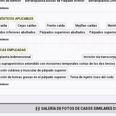
nto de Mentón
Blefaroplastia Bolsas de Párpado Inferior
Blefaroplastia Lift
ónimos
NÓSTICOS APLICABLES
caída
Cejas caídas
Frente caída
Mejillas caídas
Mentó
dos inferiores abultados
Párpados superiores abultados
Párpados superio
ónimos
ICAS EMPLEADAS
plastia bidimensional
Incisión vía transconju
ng supraperióstico extendido con incisiones temporales cortas de los dos tercios
ción cutánea y muscular de párpado superior
ción de bolsas grasas en el párpado superior
Toma de injerto óseo del codo
ónimos
GALERÍA DE FOTOS DE CASOS SIMILARES D