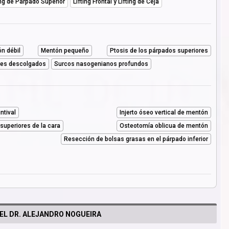
ing de Párpado Superior
Lifting Frontal y Lifting de Ceja
n débil
Mentón pequeño
Ptosis de los párpados superiores
res descolgados
Surcos nasogenianos profundos
ntival
Injerto óseo vertical de mentón
 superiores de la cara
Osteotomía oblicua de mentón
Resección de bolsas grasas en el párpado inferior
EL DR. ALEJANDRO NOGUEIRA