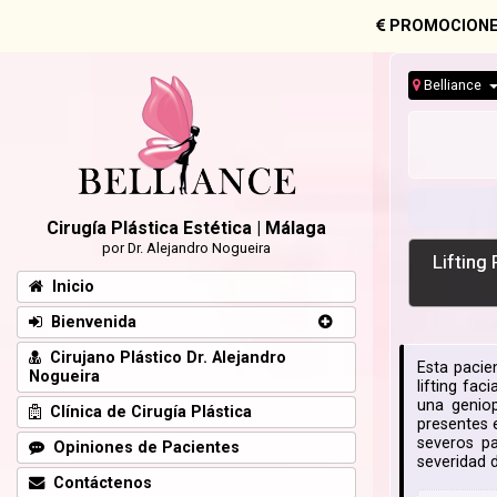
PROMOCIONE
Belliance
Cirugía Plástica Estética | Málaga
por Dr. Alejandro Nogueira
Lifting
Inicio
Bienvenida
Cirujano Plástico Dr. Alejandro
Esta pacien
Nogueira
lifting fac
una geniop
Clínica de Cirugía Plástica
presentes e
severos pa
Opiniones de Pacientes
severidad d
Contáctenos