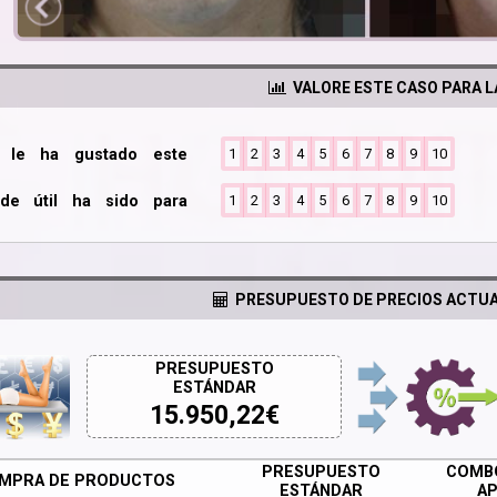
VALORE ESTE CASO PARA 
o le ha gustado este
1
2
3
4
5
6
7
8
9
10
de útil ha sido para
1
2
3
4
5
6
7
8
9
10
PRESUPUESTO DE PRECIOS ACTUA
PRESUPUESTO
ESTÁNDAR
15.950,22
€
PRESUPUESTO
COMBO
MPRA DE PRODUCTOS
ESTÁNDAR
AP