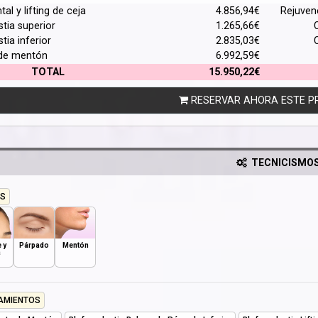
ntal y lifting de ceja
4.856,94€
Rejuven
stia superior
1.265,66€
stia inferior
2.835,03€
de mentón
6.992,59€
TOTAL
15.950,22€
RESERVAR AHORA ESTE P
TECNICISMO
S
 y
Párpado
Mentón
a
AMIENTOS