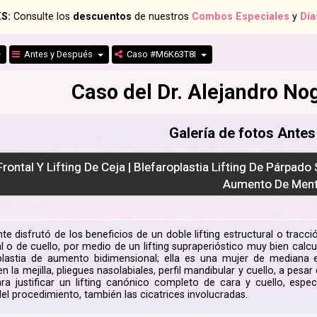
S:
Consulte los
descuentos
de nuestros
Combos Especiales
y
Día
Antes y Después
Caso #M6K63T8I
Caso del Dr. Alejandro N
Galería de fotos Ante
 Frontal Y Lifting De Ceja | Blefaroplastia Lifting De Párpado
Aumento De Men
te disfrutó de los beneficios de un doble lifting estructural o tracc
ial o de cuello, por medio de un lifting supraperióstico muy bien cal
lastia de aumento bidimensional; ella es una mujer de mediana 
n la mejilla, pliegues nasolabiales, perfil mandibular y cuello, a pe
ra justificar un lifting canónico completo de cara y cuello, esp
el procedimiento, también las cicatrices involucradas.