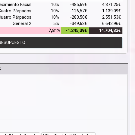
ecimiento Facial
10%
-485,69€
4.371,25€
Cuatro Párpados
10%
-126,57€
1.139,09€
Cuatro Párpados
10%
-283,50€
2.551,53€
General 2
5%
-349,63€
6.642,96€
7,81%
-1.245,39€
14.704,83€
RESUPUESTO
S