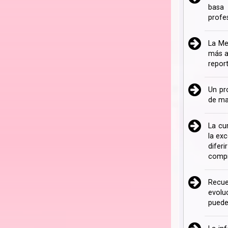
basa 
profe
La Me
más a
repor
Un pr
de ma
La cu
la ex
difer
compr
Recue
evolu
puede