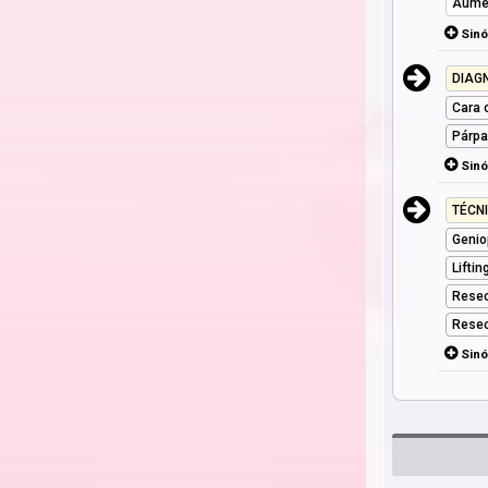
Aume
Sin
DIAG
Cara 
Párpa
Sin
TÉCN
Genio
Lifti
Resec
Resec
Sin