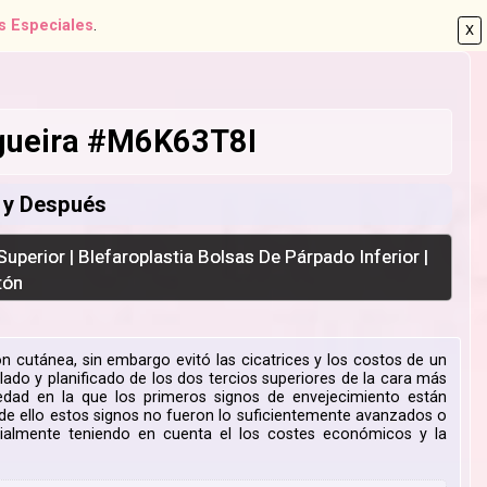
s Especiales
.
X
ogueira #M6K63T8I
s y Después
 Superior | Blefaroplastia Bolsas De Párpado Inferior |
tón
ión cutánea, sin embargo evitó las cicatrices y los costos de un
culado y planificado de los dos tercios superiores de la cara más
edad en la que los primeros signos de envejecimiento están
sar de ello estos signos no fueron lo suficientemente avanzados o
ecialmente teniendo en cuenta el los costes económicos y la