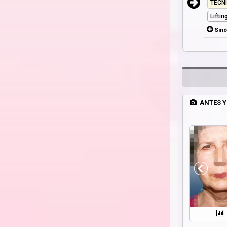
TÉCN
Lifti
Sin
ANTES Y