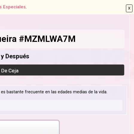
s Especiales
.
X
ogueira #MZMLWA7M
s y Después
g De Ceja
al es bastante frecuente en las edades medias de la vida.