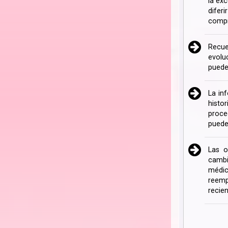
la ex
difer
compr
Recue
evolu
puede
La in
histo
proce
puede
Las o
cambi
médic
reemp
recien