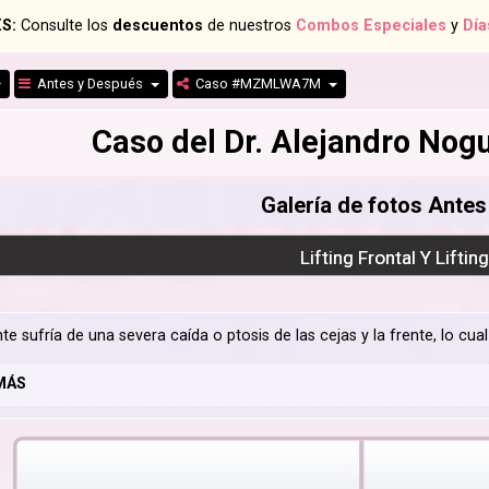
S:
Consulte los
descuentos
de nuestros
Combos Especiales
y
Día
Antes y Después
Caso #MZMLWA7M
Caso del Dr. Alejandro N
Galería de fotos Ante
Lifting Frontal Y Liftin
te sufría de una severa caída o ptosis de las cejas y la frente, lo cu
MÁS