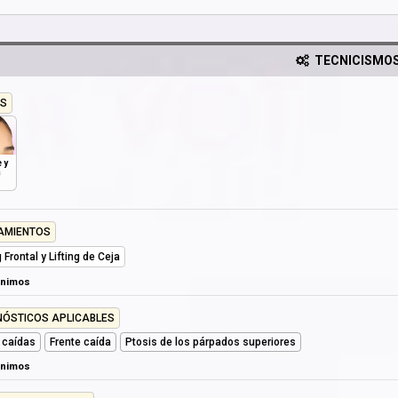
TECNICISMO
S
 y
a
AMIENTOS
g Frontal y Lifting de Ceja
ónimos
NÓSTICOS APLICABLES
 caídas
Frente caída
Ptosis de los párpados superiores
ónimos