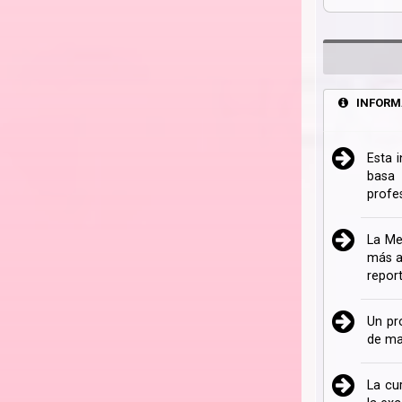
INFORM
Esta 
basa 
profe
La Me
más a
repor
Un pr
de ma
La cu