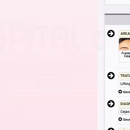
AREA
Frente
Cej
TRAT
Liftin
Sin
DIAG
Cejas
Sin