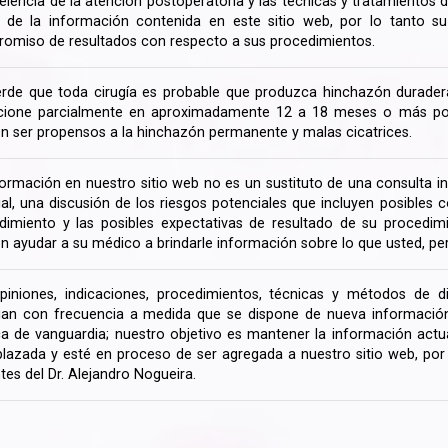
celencia de la atención postoperatoria y las técnicas y tratamientos 
ir de la información contenida en este sitio web, por lo tanto 
omiso de resultados con respecto a sus procedimientos.
rde que toda cirugía es probable que produzca hinchazón duradera
cione parcialmente en aproximadamente 12 a 18 meses o más porq
n ser propensos a la hinchazón permanente y malas cicatrices.
formación en nuestro sitio web no es un sustituto de una consulta in
rial, una discusión de los riesgos potenciales que incluyen posible
dimiento y las posibles expectativas de resultado de su procedi
n ayudar a su médico a brindarle información sobre lo que usted, pe
piniones, indicaciones, procedimientos, técnicas y métodos de d
an con frecuencia a medida que se dispone de nueva información d
a de vanguardia; nuestro objetivo es mantener la información actua
lazada y esté en proceso de ser agregada a nuestro sitio web, po
tes del Dr. Alejandro Nogueira.