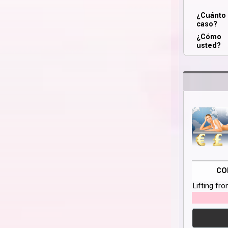
¿Cuánt
caso?
¿Cómo 
usted?
CO
Lifting fro