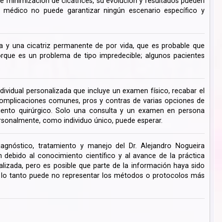
de minimización de cicatrices, su evolución y resultados pueden
su médico no puede garantizar ningún escenario específico y
 y una cicatriz permanente de por vida, que es probable que
ue es un problema de tipo impredecible; algunos pacientes
dividual personalizada que incluye un examen físico, recabar el
s complicaciones comunes, pros y contras de varias opciones de
miento quirúrgico. Solo una consulta y un examen en persona
rsonalmente, como individuo único, puede esperar.
iagnóstico, tratamiento y manejo del Dr. Alejandro Nogueira
ebido al conocimiento científico y al avance de la práctica
lizada, pero es posible que parte de la información haya sido
r lo tanto puede no representar los métodos o protocolos más