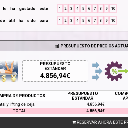
o le ha gustado este
1
2
3
4
5
6
7
8
9
10
de útil ha sido para
1
2
3
4
5
6
7
8
9
10
PRESUPUESTO DE PRECIOS ACTUA
PRESUPUESTO
ESTÁNDAR
4.856,94
€
PRESUPUESTO
COMBO
MPRA DE PRODUCTOS
ESTÁNDAR
AP
ntal y lifting de ceja
4.856,94€
TOTAL
4.856,94€
RESERVAR AHORA ESTE P