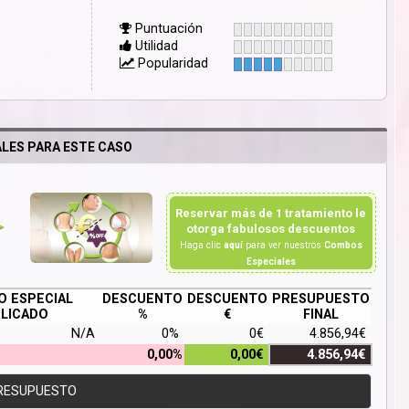
Puntuación
Utilidad
Popularidad
LES PARA ESTE CASO
Reservar más de 1 tratamiento le
otorga fabulosos descuentos
Haga clic
aquí
para ver nuestros
Combos
Especiales
 ESPECIAL
DESCUENTO
DESCUENTO
PRESUPUESTO
LICADO
%
€
FINAL
N/A
0%
0€
4.856,94€
0,00%
0,00€
4.856,94€
RESUPUESTO