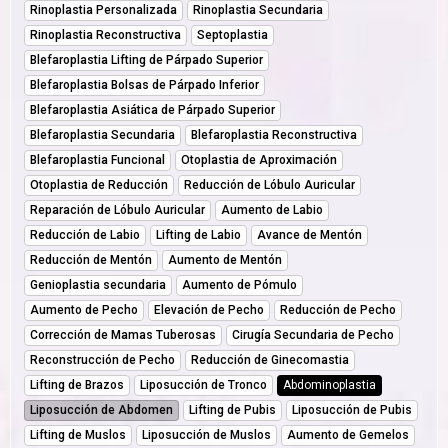
Rinoplastia Personalizada
Rinoplastia Secundaria
Rinoplastia Reconstructiva
Septoplastia
Blefaroplastia Lifting de Párpado Superior
Blefaroplastia Bolsas de Párpado Inferior
Blefaroplastia Asiática de Párpado Superior
Blefaroplastia Secundaria
Blefaroplastia Reconstructiva
Blefaroplastia Funcional
Otoplastia de Aproximación
Otoplastia de Reducción
Reducción de Lóbulo Auricular
Reparación de Lóbulo Auricular
Aumento de Labio
Reducción de Labio
Lifting de Labio
Avance de Mentón
Reducción de Mentón
Aumento de Mentón
Genioplastia secundaria
Aumento de Pómulo
Aumento de Pecho
Elevación de Pecho
Reducción de Pecho
Corrección de Mamas Tuberosas
Cirugía Secundaria de Pecho
Reconstrucción de Pecho
Reducción de Ginecomastia
Lifting de Brazos
Liposucción de Tronco
Abdominoplastia
Liposucción de Abdomen
Lifting de Pubis
Liposucción de Pubis
Lifting de Muslos
Liposucción de Muslos
Aumento de Gemelos