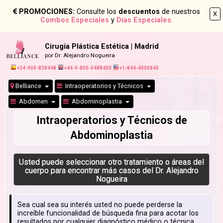
PROMOCIONES:
Consulte los
descuentos
de nuestros
X
Combos Especiales
y
Días Especiales
.
Cirugía Plástica Estética | Madrid
por Dr. Alejandro Nogueira
+34-900-838448
+44-0-800-0488400
+1-844-4000840
Belliance
Intraoperatorios y Técnicos
Abdomen
Abdominoplastia
Intraoperatorios y Técnicos de
Abdominoplastia
Usted puede seleccionar otro tratamiento o áreas del
cuerpo para encontrar más casos del Dr. Alejandro
Nogueira
Sea cual sea su interés usted no puede perderse la
increíble funcionalidad de búsqueda fina para acotar los
resultados por cualquier diagnóstico médico o técnica