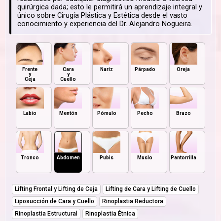
quirúrgica dada; esto le permitirá un aprendizaje integral y
único sobre Cirugía Plástica y Estética desde el vasto
conocimiento y experiencia del Dr. Alejandro Nogueira.
Frente
Cara
Nariz
Párpado
Oreja
y
y
Ceja
Cuello
Labio
Mentón
Pómulo
Pecho
Brazo
Tronco
Abdomen
Pubis
Muslo
Pantorrilla
Lifting Frontal y Lifting de Ceja
Lifting de Cara y Lifting de Cuello
Liposucción de Cara y Cuello
Rinoplastia Reductora
Rinoplastia Estructural
Rinoplastia Étnica