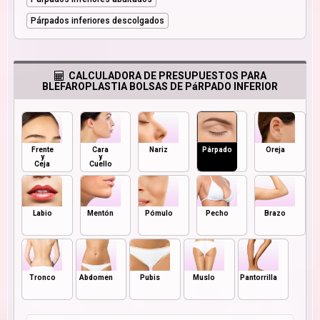
Párpados inferiores descolgados
CALCULADORA DE PRESUPUESTOS PARA
BLEFAROPLASTIA BOLSAS DE PáRPADO INFERIOR
Frente
Cara
Nariz
Párpado
Oreja
y
y
Ceja
Cuello
Labio
Mentón
Pómulo
Pecho
Brazo
Tronco
Abdomen
Pubis
Muslo
Pantorrilla