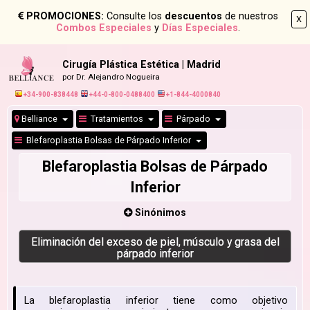
PROMOCIONES:
Consulte los
descuentos
de nuestros
X
Combos Especiales
y
Días Especiales
.
Cirugía Plástica Estética | Madrid
por Dr. Alejandro Nogueira
+34-900-838448
+44-0-800-0488400
+1-844-4000840
Belliance
Tratamientos
Párpado
Blefaroplastia Bolsas de Párpado Inferior
Blefaroplastia Bolsas de Párpado
Inferior
Sinónimos
Eliminación del exceso de piel, músculo y grasa del
párpado inferior
La blefaroplastia inferior tiene como objetivo