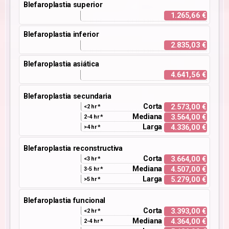
Blefaroplastia superior
1.265,66 €
Blefaroplastia inferior
2.835,03 €
Blefaroplastia asiática
4.641,56 €
Blefaroplastia secundaria
Corta
2.573,00 €
<2 hr *
Mediana
3.564,00 €
2-4 hr *
Larga
4.336,00 €
>4 hr *
Blefaroplastia reconstructiva
Corta
3.664,00 €
<3 hr *
Mediana
4.507,00 €
3-5 hr *
Larga
5.279,00 €
>5 hr *
Blefaroplastia funcional
Corta
3.393,00 €
<2 hr *
Mediana
4.364,00 €
2-4 hr *