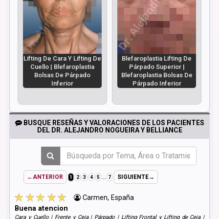
Lifting De Cara Y Lifting De
Blefaroplastia Lifting De
Cuello | Blefaroplastia
Párpado Superior |
Bolsas De Párpado
Blefaroplastia Bolsas De
Inferior
Párpado Inferior
BUSQUE RESEÑAS Y VALORACIONES DE LOS PACIENTES
DEL DR. ALEJANDRO NOGUEIRA Y BELLIANCE
...
←ANTERIOR
SIGUIENTE→
1
2
3
4
5
7
Carmen, España
Buena atencion
Cara y Cuello | Frente y Ceja | Párpado | Lifting Frontal y Lifting de Ceja |