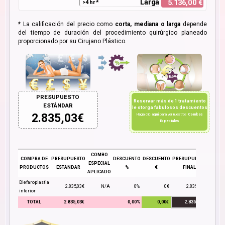
Larga
5.136,00 €
>4 hr *
*
La calificación del precio como
corta, mediana o larga
depende
del tiempo de duración del procedimiento quirúrgico planeado
proporcionado por su Cirujano Plástico.
PRESUPUESTO
Reservar más de 1 tratamiento
ESTÁNDAR
le otorga fabulosos descuentos
2.835,03
€
Haga clic
aquí
para ver nuestros
Combos
Especiales
COMBO
COMPRA DE
PRESUPUESTO
DESCUENTO
DESCUENTO
PRESUPUESTO
ESPECIAL
PRODUCTOS
ESTÁNDAR
%
€
FINAL
APLICADO
Blefaroplastia
2.835,03€
N/A
0%
0€
2.835,03€
inferior
TOTAL
2.835,03€
0,00%
0,00€
2.835,03€