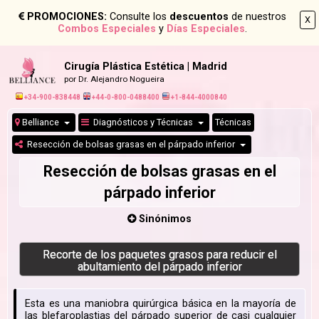
PROMOCIONES:
Consulte los
descuentos
de nuestros
X
Combos Especiales
y
Días Especiales
.
Cirugía Plástica Estética | Madrid
por Dr. Alejandro Nogueira
+34-900-838448
+44-0-800-0488400
+1-844-4000840
Belliance
Diagnósticos y Técnicas
Técnicas
Resección de bolsas grasas en el párpado inferior
Resección de bolsas grasas en el
párpado inferior
Sinónimos
Recorte de los paquetes grasos para reducir el
abultamiento del párpado inferior
Esta es una maniobra quirúrgica básica en la mayoría de
las blefaroplastias del párpado superior de casi cualquier