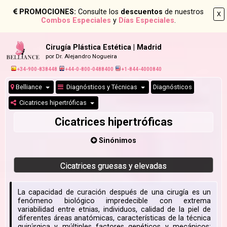
PROMOCIONES:
Consulte los
descuentos
de nuestros
X
Combos Especiales
y
Días Especiales
.
Cirugía Plástica Estética | Madrid
por Dr. Alejandro Nogueira
+34-900-838448
+44-0-800-0488400
+1-844-4000840
Belliance
Diagnósticos y Técnicas
Diagnósticos
Cicatrices hipertróficas
Cicatrices hipertróficas
Sinónimos
Cicatrices gruesas y elevadas
La capacidad de curación después de una cirugía es un
fenómeno biológico impredecible con extrema
variabilidad entre etnias, individuos, calidad de la piel de
diferentes áreas anatómicas, características de la técnica
quirúrgica y múltiples factores genéticos y mecánicos;