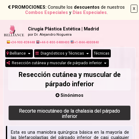
PROMOCIONES:
Consulte los
descuentos
de nuestros
X
Combos Especiales
y
Días Especiales
.
Cirugía Plástica Estética | Madrid
por Dr. Alejandro Nogueira
+34-900-838448
+44-0-800-0488400
+1-844-4000840
Belliance
Diagnósticos y Técnicas
Técnicas
Resección cutánea y muscular de párpado inferior
Resección cutánea y muscular de
párpado inferior
Sinónimos
Recorte miocutáneo de la chalasia del párpado
inferior
Esta es una maniobra quirúrgica básica en la mayoría de
las blefaroplastias del párpado inferior de casi cualquier