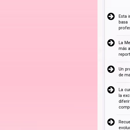
Esta 
basa 
profe
La Me
más a
repor
Un pr
de ma
La cu
la ex
difer
compr
Recue
evolu