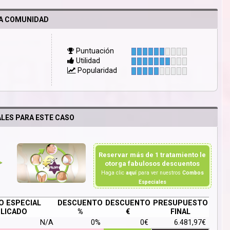
LA COMUNIDAD
Puntuación
Utilidad
Popularidad
LES PARA ESTE CASO
Reservar más de 1 tratamiento le
otorga fabulosos descuentos
Haga clic
aquí
para ver nuestros
Combos
Especiales
 ESPECIAL
DESCUENTO
DESCUENTO
PRESUPUESTO
LICADO
%
€
FINAL
N/A
0%
0€
6.481,97€