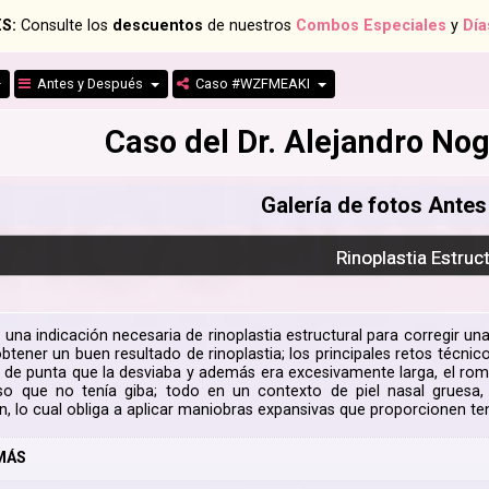
S:
Consulte los
descuentos
de nuestros
Combos Especiales
y
Día
Antes y Después
Caso #WZFMEAKI
Caso del Dr. Alejandro N
Galería de fotos Ante
Rinoplastia Estruct
una indicación necesaria de rinoplastia estructural para corregir un
btener un buen resultado de rinoplastia; los principales retos técnic
 de punta que la desviaba y además era excesivamente larga, el rombo
so que no tenía giba; todo en un contexto de piel nasal gruesa,
n, lo cual obliga a aplicar maniobras expansivas que proporcionen te
MÁS