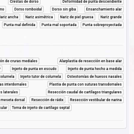
Crestas de dorso
Deformidad de punta descendiente
ano
Dorso romboidal
Dorso sin giba
Ensanchamiento alar
ariz ancha
Nariz asimétrica
Nariz de piel gruesa
Nariz grande
Punta mal definida
Punta mal soportada
Punta sobreproyectada
ón de cruras mediales
Alarplastia de resección en base alar
r
Injerto de punta en escudo
Injerto de punta hecho a medida
 columela
Injerto tutor de columela
Osteotomías de huesos nasales
ras interdomales
Plastia de punta con suturas transdomales
s laterales
Resección caudal de cartílagos triangulares
 meseta dorsal
Resección de rádix
Resección vestibular de narina
cular
Toma de injerto de cartílago septal