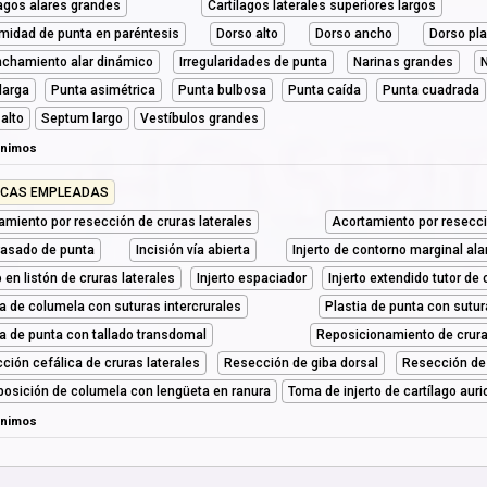
lagos alares grandes
Cartílagos laterales superiores largos
midad de punta en paréntesis
Dorso alto
Dorso ancho
Dorso pl
chamiento alar dinámico
Irregularidades de punta
Narinas grandes
N
larga
Punta asimétrica
Punta bulbosa
Punta caída
Punta cuadrada
 alto
Septum largo
Vestíbulos grandes
ónimos
ICAS EMPLEADAS
amiento por resección de cruras laterales
Acortamiento por resecci
asado de punta
Incisión vía abierta
Injerto de contorno marginal ala
o en listón de cruras laterales
Injerto espaciador
Injerto extendido tutor de
ia de columela con suturas intercrurales
Plastia de punta con sutu
ia de punta con tallado transdomal
Reposicionamiento de crura
ción cefálica de cruras laterales
Resección de giba dorsal
Resección de
posición de columela con lengüeta en ranura
Toma de injerto de cartílago auri
ónimos