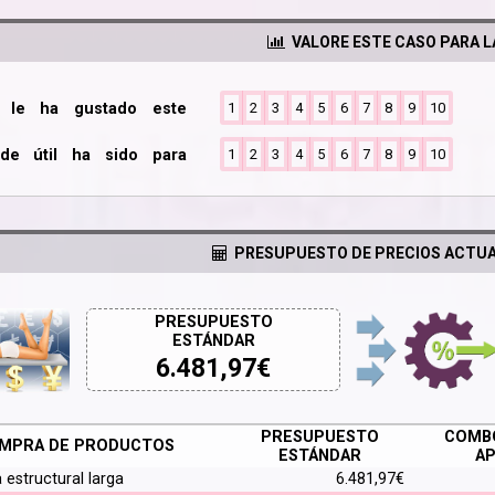
VALORE ESTE CASO PARA 
o le ha gustado este
1
2
3
4
5
6
7
8
9
10
de útil ha sido para
1
2
3
4
5
6
7
8
9
10
PRESUPUESTO DE PRECIOS ACTUA
PRESUPUESTO
ESTÁNDAR
6.481,97
€
PRESUPUESTO
COMBO
MPRA DE PRODUCTOS
ESTÁNDAR
AP
a estructural larga
6.481,97€