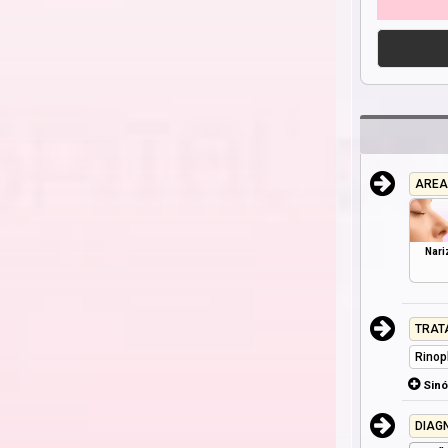
AREA
Nari
TRAT
Rinop
Sin
DIAG