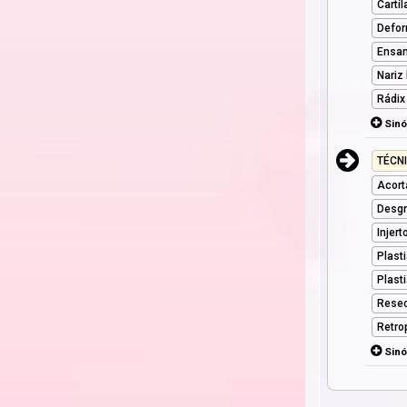
Cartí
Defor
Ensan
Nariz 
Rádix
Sin
TÉCN
Acort
Desgr
Injert
Plast
Plast
Resec
Retro
Sin