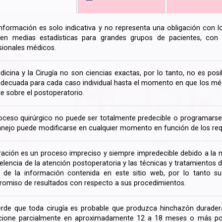
información es solo indicativa y no representa una obligación con 
en medias estadísticas para grandes grupos de pacientes, con la
sionales médicos.
dicina y la Cirugía no son ciencias exactas, por lo tanto, no es posi
decuada para cada caso individual hasta el momento en que los médi
te sobre el postoperatorio.
oceso quirúrgico no puede ser totalmente predecible o programarse 
nejo puede modificarse en cualquier momento en función de los req
ración es un proceso impreciso y siempre impredecible debido a la na
celencia de la atención postoperatoria y las técnicas y tratamientos 
ir de la información contenida en este sitio web, por lo tanto 
omiso de resultados con respecto a sus procedimientos.
rde que toda cirugía es probable que produzca hinchazón duradera
cione parcialmente en aproximadamente 12 a 18 meses o más porq