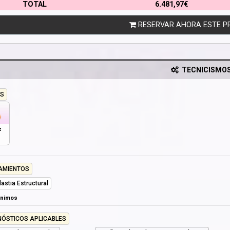
TOTAL
6.481,97€
RESERVAR AHORA ESTE P
TECNICISMO
S
z
AMIENTOS
lastia Estructural
ónimos
NÓSTICOS APLICABLES