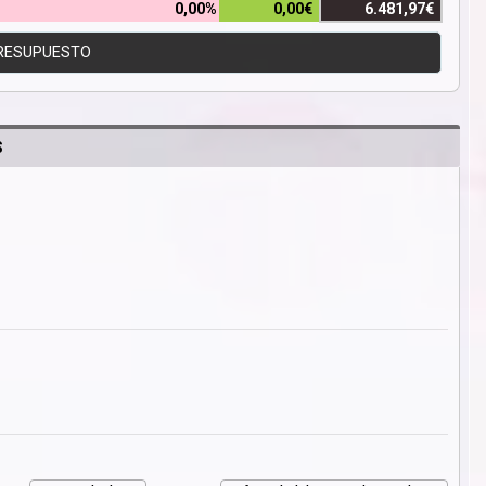
0,00%
0,00€
6.481,97€
RESUPUESTO
S