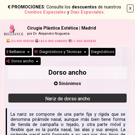
PROMOCIONES:
Consulte los
descuentos
de nuestros
X
Combos Especiales
y
Días Especiales
.
Cirugía Plástica Estética | Madrid
por Dr. Alejandro Nogueira
+34-900-838448
+44-0-800-0488400
+1-844-4000840
Belliance
Diagnósticos y Técnicas
Diagnósticos
Dorso ancho
Dorso ancho
Sinónimos
Nariz de dorso ancho
La nariz se compone de una parte fija y rígida que se
denomina pirámide nasal, aunque más bien tiene forma
de tienda de campaña o tejado, y otra parte móvil y
flexible que es la punta nasal, las alas y sus anejos. La
pirámide nasal está formada a su vez por dos tipos de