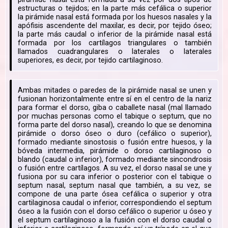
estructuras o tejidos; en la parte más cefálica o superior
la pirámide nasal está formada por los huesos nasales y la
apófisis ascendente del maxilar, es decir, por tejido óseo;
la parte más caudal o inferior de la pirámide nasal está
formada por los cartílagos triangulares o también
llamados cuadrangulares o laterales o laterales
superiores, es decir, por tejido cartilaginoso.
Ambas mitades o paredes de la pirámide nasal se unen y
fusionan horizontalmente entre sí en el centro de la nariz
para formar el dorso, giba o caballete nasal (mal llamado
por muchas personas como el tabique o septum, que no
forma parte del dorso nasal), creando lo que se denomina
pirámide o dorso óseo o duro (cefálico o superior),
formado mediante sinostosis o fusión entre huesos, y la
bóveda intermedia, pirámide o dorso cartilaginoso o
blando (caudal o inferior), formado mediante sincondrosis
o fusión entre cartílagos. A su vez, el dorso nasal se une y
fusiona por su cara inferior o posterior con el tabique o
septum nasal, septum nasal que también, a su vez, se
compone de una parte ósea cefálica o superior y otra
cartilaginosa caudal o inferior, correspondiendo el septum
óseo a la fusión con el dorso cefálico o superior u óseo y
el septum cartilaginoso a la fusión con el dorso caudal o