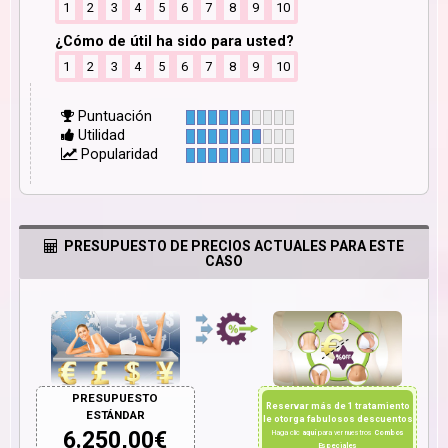
1
2
3
4
5
6
7
8
9
10
¿Cómo de útil ha sido para usted?
1
2
3
4
5
6
7
8
9
10
Puntuación
Utilidad
Popularidad
PRESUPUESTO DE PRECIOS ACTUALES PARA ESTE
CASO
PRESUPUESTO
Reservar más de 1 tratamiento
ESTÁNDAR
le otorga fabulosos descuentos
6.250,00
€
Haga clic
aquí
para ver nuestros
Combos
Especiales