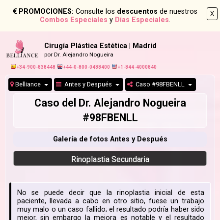
PROMOCIONES:
Consulte los
descuentos
de nuestros
X
Combos Especiales
y
Días Especiales
.
Cirugía Plástica Estética | Madrid
por Dr. Alejandro Nogueira
+34-900-838448
+44-0-800-0488400
+1-844-4000840
Belliance
Antes y Después
Caso #98FBENLL
Caso del Dr. Alejandro Nogueira
#98FBENLL
Galería de fotos Antes y Después
Rinoplastia Secundaria
No se puede decir que la rinoplastia inicial de esta
paciente, llevada a cabo en otro sitio, fuese un trabajo
muy malo o un caso fallido; el resultado podría haber sido
mejor, sin embargo la mejora es notable y el resultado