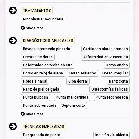
TRATAMIENTOS
Rinoplastia Secundaria
Sinónimos
DIAGNÓSTICOS APLICABLES
Bóveda intermedia pinzada
Cartílagos alares grandes
Crestas de dorso
Deformidad en V invertida
Deformidad en techo abierto
Dorso ancho
Dorso en reloj de arena
Dorso estrecho
Dorso irregular
Fibrosis nasal
Giba dorsal
Nariz corta
Nariz de piel delgada
Osteotomías fallidas
Punta bulbosa
Punta mal definida
Punta redondeada
Punta sobrerrotada
Septum corto
Sinónimos
TÉCNICAS EMPLEADAS
Desgrasado de punta
Incisión vía abierta