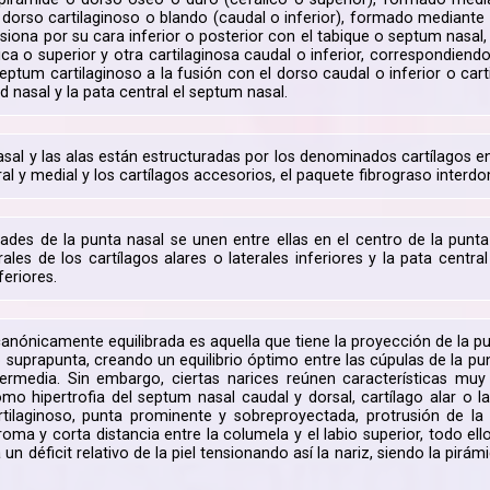
 dorso cartilaginoso o blando (caudal o inferior), formado mediante s
usiona por su cara inferior o posterior con el tabique o septum nasa
ica o superior y otra cartilaginosa caudal o inferior, correspondiend
eptum cartilaginoso a la fusión con el dorso caudal o inferior o cart
d nasal y la pata central el septum nasal.
asal y las alas están estructuradas por los denominados cartílagos en
ral y medial y los cartílagos accesorios, el paquete fibrograso interdom
des de la punta nasal se unen entre ellas en el centro de la punta 
rales de los cartílagos alares o laterales inferiores y la pata cent
feriores.
canónicamente equilibrada es aquella que tiene la proyección de la p
o suprapunta, creando un equilibrio óptimo entre las cúpulas de la pun
ermedia. Sin embargo, ciertas narices reúnen características muy
omo hipertrofia del septum nasal caudal y dorsal, cartílago alar o la
artilaginoso, punta prominente y sobreproyectada, protrusión de la 
roma y corta distancia entre la columela y el labio superior, todo el
 un déficit relativo de la piel tensionando así la nariz, siendo la pir