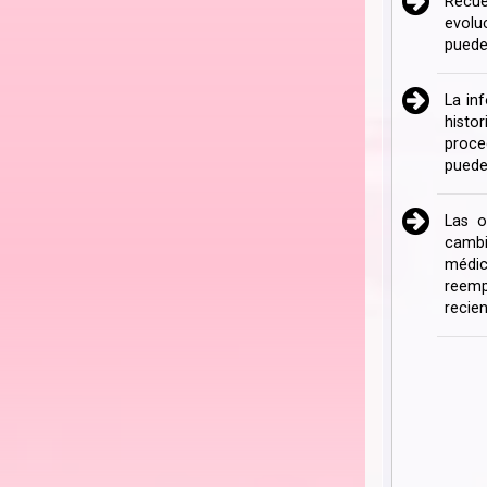
Recue
evolu
puede
La in
histo
proce
puede
Las o
cambi
médic
reemp
recien