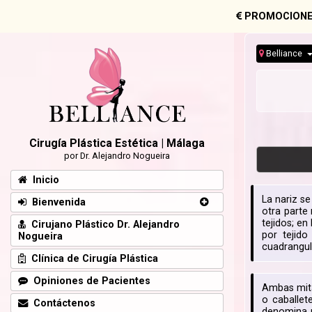
PROMOCIONE
Belliance
Cirugía Plástica Estética | Málaga
por Dr. Alejandro Nogueira
Inicio
La nariz s
Bienvenida
otra parte 
tejidos; en
Cirujano Plástico Dr. Alejandro
por tejido
Nogueira
cuadrangula
Clínica de Cirugía Plástica
Opiniones de Pacientes
Ambas mita
o caballet
Contáctenos
denomina p