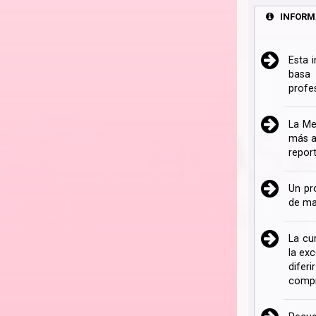
INFORM
Esta 
basa 
profe
La Me
más a
repor
Un pr
de ma
La cu
la ex
difer
compr