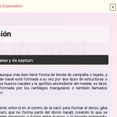
s Especiales
.
X
sión
dales y de septum
, aunque más bien tiene forma de tienda de campaña o tejado, y
ámide nasal está formada a su vez por dos tipos de estructuras o
os huesos nasales y la apófisis ascendente del maxilar, es decir,
 formada por los cartílagos triangulares o también llamados
so.
e entre sí en el centro de la nariz para formar el dorso, giba
um, que no forma parte del dorso nasal), creando lo que se
te sinostosis o fusión entre huesos, y la bóveda intermedia,