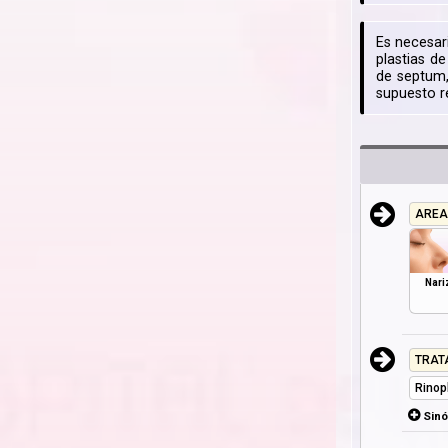
Es necesar
plastias de
de septum,
supuesto r
AREA
Nari
TRAT
Rinop
Sin