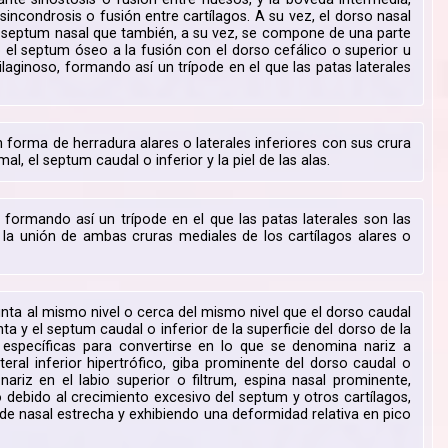
incondrosis o fusión entre cartílagos. A su vez, el dorso nasal
l, septum nasal que también, a su vez, se compone de una parte
o el septum óseo a la fusión con el dorso cefálico o superior u
ilaginoso, formando así un trípode en el que las patas laterales
 forma de herradura alares o laterales inferiores con sus crura
al, el septum caudal o inferior y la piel de las alas.
formando así un trípode en el que las patas laterales son las
ral la unión de ambas cruras mediales de los cartílagos alares o
unta al mismo nivel o cerca del mismo nivel que el dorso caudal
ta y el septum caudal o inferior de la superficie del dorso de la
 específicas para convertirse en lo que se denomina nariz a
teral inferior hipertrófico, giba prominente del dorso caudal o
nariz en el labio superior o filtrum, espina nasal prominente,
lo debido al crecimiento excesivo del septum y otros cartílagos,
ámide nasal estrecha y exhibiendo una deformidad relativa en pico