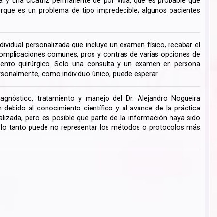
 y una cicatriz permanente de por vida, que es probable que
ue es un problema de tipo impredecible; algunos pacientes
dividual personalizada que incluye un examen físico, recabar el
s complicaciones comunes, pros y contras de varias opciones de
miento quirúrgico. Solo una consulta y un examen en persona
rsonalmente, como individuo único, puede esperar.
iagnóstico, tratamiento y manejo del Dr. Alejandro Nogueira
ebido al conocimiento científico y al avance de la práctica
lizada, pero es posible que parte de la información haya sido
r lo tanto puede no representar los métodos o protocolos más