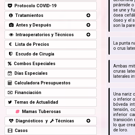
pirámide o
Protocolo COVID-19
se une y f
ósea cefál
Tratamientos
óseo y el s
Antes y Después
son la pare
Intraoperatorios y Técnicos
La punta n
Lista de Precios
o crus late
Escudo de Cirugía
Combos Especiales
Ambas mita
cruras late
Días Especiales
laterales in
Calculadora Presupuestos
Financiación
Una nariz 
o inferior 
Temas de Actualidad
bóveda int
tensión, c
Mamas Tuberosas
inferior c
transición 
Diagnósticos y
Técnicas
lo que crea
de loro.
Casos