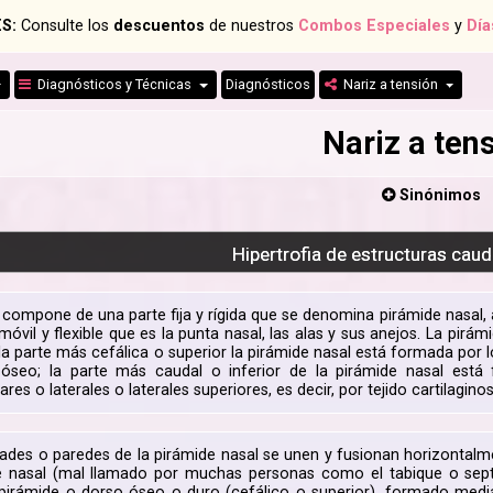
S:
Consulte los
descuentos
de nuestros
Combos Especiales
y
Día
Diagnósticos y Técnicas
Diagnósticos
Nariz a tensión
Nariz a ten
Sinónimos
Hipertrofia de estructuras cau
e compone de una parte fija y rígida que se denomina pirámide nasal
móvil y flexible que es la punta nasal, las alas y sus anejos. La pir
 la parte más cefálica o superior la pirámide nasal está formada por l
 óseo; la parte más caudal o inferior de la pirámide nasal está
res o laterales o laterales superiores, es decir, por tejido cartilagino
des o paredes de la pirámide nasal se unen y fusionan horizontalment
e nasal (mal llamado por muchas personas como el tabique o sept
irámide o dorso óseo o duro (cefálico o superior), formado median