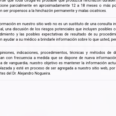
rde que toda cirugía es probable que produzca hinchazón duradera
cione parcialmente en aproximadamente 12 a 18 meses o más porq
n ser propensos a la hinchazón permanente y malas cicatrices.
formación en nuestro sitio web no es un sustituto de una consulta in
rial, una discusión de los riesgos potenciales que incluyen posible
dimiento y las posibles expectativas de resultado de su procedi
n ayudar a su médico a brindarle información sobre lo que usted, pe
piniones, indicaciones, procedimientos, técnicas y métodos de d
an con frecuencia a medida que se dispone de nueva información d
a de vanguardia; nuestro objetivo es mantener la información actua
lazada y esté en proceso de ser agregada a nuestro sitio web, po
tes del Dr. Alejandro Nogueira.