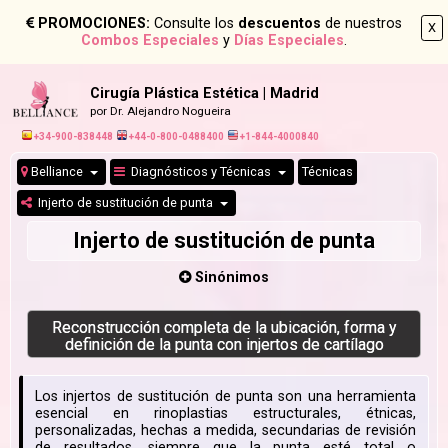
PROMOCIONES:
Consulte los
descuentos
de nuestros
X
Combos Especiales
y
Días Especiales
.
Cirugía Plástica Estética | Madrid
por Dr. Alejandro Nogueira
+34-900-838448
+44-0-800-0488400
+1-844-4000840
Belliance
Diagnósticos y Técnicas
Técnicas
Injerto de sustitución de punta
Injerto de sustitución de punta
Sinónimos
Reconstrucción completa de la ubicación, forma y
definición de la punta con injertos de cartílago
Los injertos de sustitución de punta son una herramienta
esencial en rinoplastias estructurales, étnicas,
personalizadas, hechas a medida, secundarias de revisión
de resultados, siempre que la punta esté total o