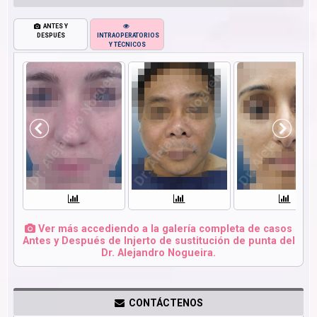
ANTES Y
DESPUÉS
INTRAOPERATORIOS
Y TÉCNICOS
Ver más accediendo a la galería completa de casos
Antes y Después de Injerto de sustitución de punta del
Dr. Alejandro Nogueira.
CONTÁCTENOS