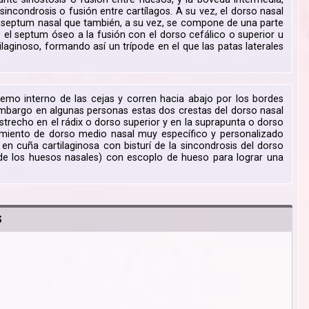
incondrosis o fusión entre cartílagos. A su vez, el dorso nasal
l, septum nasal que también, a su vez, se compone de una parte
o el septum óseo a la fusión con el dorso cefálico o superior u
ilaginoso, formando así un trípode en el que las patas laterales
remo interno de las cejas y corren hacia abajo por los bordes
n embargo en algunas personas estas dos crestas del dorso nasal
trecho en el rádix o dorso superior y en la suprapunta o dorso
hamiento de dorso medio nasal muy específico y personalizado
n cuña cartilaginosa con bisturí de la sincondrosis del dorso
de los huesos nasales) con escoplo de hueso para lograr una
S