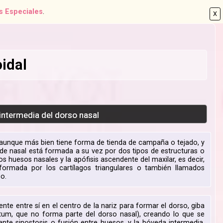
s Especiales
.
X
idal
ntermedia del dorso nasal
, aunque más bien tiene forma de tienda de campaña o tejado, y
ámide nasal está formada a su vez por dos tipos de estructuras o
os huesos nasales y la apófisis ascendente del maxilar, es decir,
 formada por los cartílagos triangulares o también llamados
so.
e entre sí en el centro de la nariz para formar el dorso, giba
um, que no forma parte del dorso nasal), creando lo que se
te sinostosis o fusión entre huesos, y la bóveda intermedia,