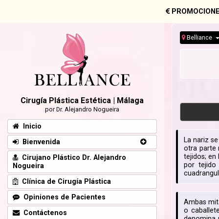
PROMOCIONE
Belliance
Cirugía Plástica Estética | Málaga
por Dr. Alejandro Nogueira
Inicio
La nariz s
Bienvenida
otra parte 
tejidos; en
Cirujano Plástico Dr. Alejandro
por tejido
Nogueira
cuadrangula
Clínica de Cirugía Plástica
Opiniones de Pacientes
Ambas mita
o caballet
Contáctenos
denomina p