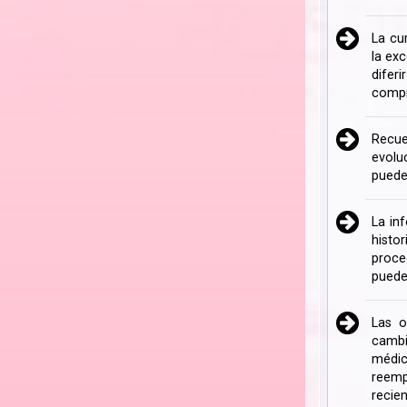
La cu
la ex
difer
compr
Recue
evolu
puede
La in
histo
proce
puede
Las o
cambi
médic
reemp
recien