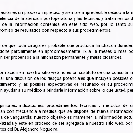
ración es un proceso impreciso y siempre impredecible debido a la na
celencia de la atención postoperatoria y las técnicas y tratamientos 
ir de la información contenida en este sitio web, por lo tanto 
omiso de resultados con respecto a sus procedimientos.
rde que toda cirugía es probable que produzca hinchazón duradera
cione parcialmente en aproximadamente 12 a 18 meses o más porq
n ser propensos a la hinchazón permanente y malas cicatrices.
formación en nuestro sitio web no es un sustituto de una consulta in
rial, una discusión de los riesgos potenciales que incluyen posible
dimiento y las posibles expectativas de resultado de su procedi
n ayudar a su médico a brindarle información sobre lo que usted, pe
piniones, indicaciones, procedimientos, técnicas y métodos de d
an con frecuencia a medida que se dispone de nueva información d
a de vanguardia; nuestro objetivo es mantener la información actua
lazada y esté en proceso de ser agregada a nuestro sitio web, po
tes del Dr. Alejandro Nogueira.