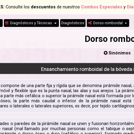
S:
Consulte los
descuentos
de nuestros
Combos Especiales
y
Día
Diagnósticos y Técnicas
Diagnósticos
Dorso romboidal
Dorso rombo
Sinónimos
Ensanchamiento romboidal de la bóveda i
e compone de una parte fija y rígida que se denomina pirámide nasal
móvil y flexible que es la punta nasal, las alas y sus anejos. La pir
 la parte más cefálica o superior la pirámide nasal está formada por l
 óseo; la parte más caudal o inferior de la pirámide nasal está
res o laterales o laterales superiores, es decir, por tejido cartilagino
des o paredes de la pirámide nasal se unen y fusionan horizontalment
e nasal (mal llamado por muchas personas como el tabique o sept
irámide o dorso óseo o duro (cefálico o superior), formado median