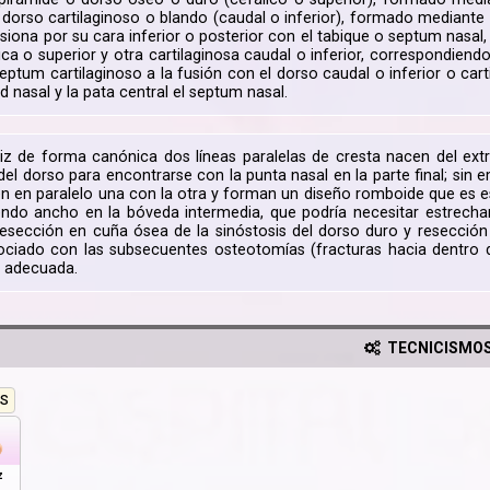
 dorso cartilaginoso o blando (caudal o inferior), formado mediante s
usiona por su cara inferior o posterior con el tabique o septum nasa
ica o superior y otra cartilaginosa caudal o inferior, correspondiend
eptum cartilaginoso a la fusión con el dorso caudal o inferior o cart
d nasal y la pata central el septum nasal.
iz de forma canónica dos líneas paralelas de cresta nacen del ext
 del dorso para encontrarse con la punta nasal en la parte final; si
en en paralelo una con la otra y forman un diseño romboide que es es
siendo ancho en la bóveda intermedia, que podría necesitar estrec
esección en cuña ósea de la sinóstosis del dorso duro y resección e
ociado con las subsecuentes osteotomías (fracturas hacia dentro 
 adecuada.
TECNICISMO
S
z