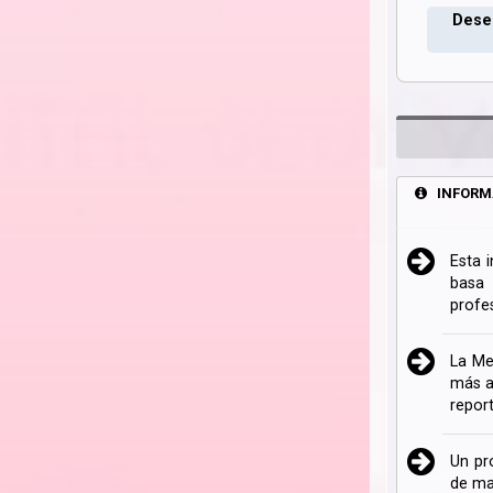
Deseo
INFORM
Esta 
basa 
profe
La Me
más a
repor
Un pr
de ma