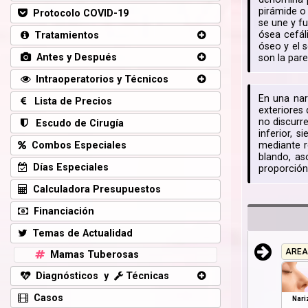
pirámide o
Protocolo COVID-19
se une y f
ósea cefál
Tratamientos
óseo y el s
Antes y Después
son la pare
Intraoperatorios y Técnicos
En una nar
Lista de Precios
exteriores
no discurr
Escudo de Cirugía
inferior, 
Combos Especiales
mediante r
blando, as
Días Especiales
proporción
Calculadora Presupuestos
Financiación
Temas de Actualidad
AREA
Mamas Tuberosas
Diagnósticos y
Técnicas
Casos
Nari