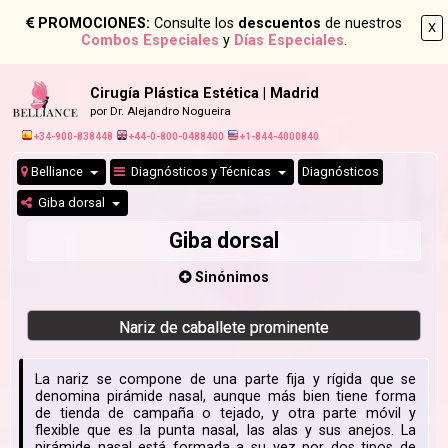
PROMOCIONES:
Consulte los
descuentos
de nuestros
X
Combos Especiales
y
Días Especiales
.
Cirugía Plástica Estética | Madrid
por Dr. Alejandro Nogueira
+34-900-838448
+44-0-800-0488400
+1-844-4000840
Belliance
Diagnósticos y Técnicas
Diagnósticos
Giba dorsal
Giba dorsal
Sinónimos
Nariz de caballete prominente
La nariz se compone de una parte fija y rígida que se
denomina pirámide nasal, aunque más bien tiene forma
de tienda de campaña o tejado, y otra parte móvil y
flexible que es la punta nasal, las alas y sus anejos. La
pirámide nasal está formada a su vez por dos tipos de