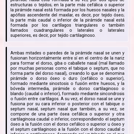
estructuras o tejidos; en la parte más cefálica o superior
la pirámide nasal está formada por los huesos nasales y la
apófisis ascendente del maxilar, es decir, por tejido óseo;
la parte más caudal o inferior de la pirámide nasal está
formada por los cartílagos triangulares o también
llamados cuadrangulares o laterales o laterales
superiores, es decir, por tejido cartilaginoso.
Ambas mitades o paredes de la pirámide nasal se unen y
fusionan horizontalmente entre sí en el centro de la nariz
para formar el dorso, giba o caballete nasal (mal llamado
por muchas personas como el tabique o septum, que no
forma parte del dorso nasal), creando lo que se denomina
pirámide o dorso óseo o duro (cefálico o superior),
formado mediante sinostosis o fusión entre huesos, y la
bóveda intermedia, pirámide o dorso cartilaginoso o
blando (caudal o inferior), formado mediante sincondrosis
o fusión entre cartílagos. A su vez, el dorso nasal se une y
fusiona por su cara inferior o posterior con el tabique o
septum nasal, septum nasal que también, a su vez, se
compone de una parte ósea cefálica o superior y otra
cartilaginosa caudal o inferior, correspondiendo el septum
óseo a la fusión con el dorso cefálico o superior u óseo y
el septum cartilaginoso a la fusión con el dorso caudal o