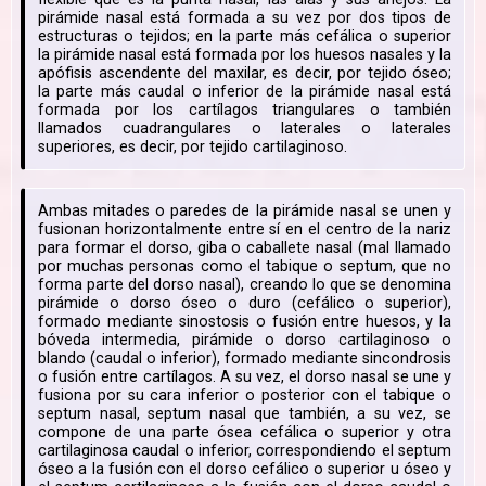
pirámide nasal está formada a su vez por dos tipos de
estructuras o tejidos; en la parte más cefálica o superior
la pirámide nasal está formada por los huesos nasales y la
apófisis ascendente del maxilar, es decir, por tejido óseo;
la parte más caudal o inferior de la pirámide nasal está
formada por los cartílagos triangulares o también
llamados cuadrangulares o laterales o laterales
superiores, es decir, por tejido cartilaginoso.
Ambas mitades o paredes de la pirámide nasal se unen y
fusionan horizontalmente entre sí en el centro de la nariz
para formar el dorso, giba o caballete nasal (mal llamado
por muchas personas como el tabique o septum, que no
forma parte del dorso nasal), creando lo que se denomina
pirámide o dorso óseo o duro (cefálico o superior),
formado mediante sinostosis o fusión entre huesos, y la
bóveda intermedia, pirámide o dorso cartilaginoso o
blando (caudal o inferior), formado mediante sincondrosis
o fusión entre cartílagos. A su vez, el dorso nasal se une y
fusiona por su cara inferior o posterior con el tabique o
septum nasal, septum nasal que también, a su vez, se
compone de una parte ósea cefálica o superior y otra
cartilaginosa caudal o inferior, correspondiendo el septum
óseo a la fusión con el dorso cefálico o superior u óseo y