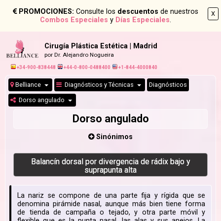
PROMOCIONES:
Consulte los
descuentos
de nuestros
X
Combos Especiales
y
Días Especiales
.
Cirugía Plástica Estética | Madrid
por Dr. Alejandro Nogueira
+34-900-838448
+44-0-800-0488400
+1-844-4000840
Belliance
Diagnósticos y Técnicas
Diagnósticos
Dorso angulado
Dorso angulado
Sinónimos
Balancín dorsal por divergencia de rádix bajo y
suprapunta alta
La nariz se compone de una parte fija y rígida que se
denomina pirámide nasal, aunque más bien tiene forma
de tienda de campaña o tejado, y otra parte móvil y
flexible que es la punta nasal, las alas y sus anejos. La