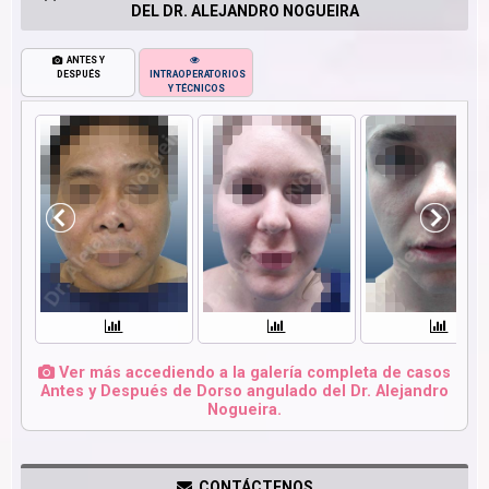
DEL DR. ALEJANDRO NOGUEIRA
ANTES Y
DESPUÉS
INTRAOPERATORIOS
Y TÉCNICOS
Ver más accediendo a la galería completa de casos
Antes y Después de Dorso angulado del Dr. Alejandro
Nogueira.
CONTÁCTENOS