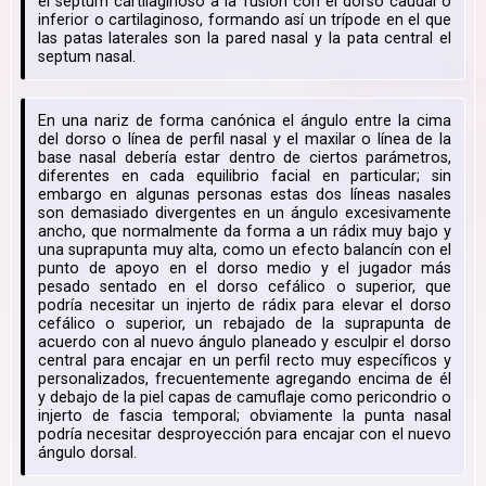
el septum cartilaginoso a la fusión con el dorso caudal o
inferior o cartilaginoso, formando así un trípode en el que
las patas laterales son la pared nasal y la pata central el
septum nasal.
En una nariz de forma canónica el ángulo entre la cima
del dorso o línea de perfil nasal y el maxilar o línea de la
base nasal debería estar dentro de ciertos parámetros,
diferentes en cada equilibrio facial en particular; sin
embargo en algunas personas estas dos líneas nasales
son demasiado divergentes en un ángulo excesivamente
ancho, que normalmente da forma a un rádix muy bajo y
una suprapunta muy alta, como un efecto balancín con el
punto de apoyo en el dorso medio y el jugador más
pesado sentado en el dorso cefálico o superior, que
podría necesitar un injerto de rádix para elevar el dorso
cefálico o superior, un rebajado de la suprapunta de
acuerdo con al nuevo ángulo planeado y esculpir el dorso
central para encajar en un perfil recto muy específicos y
personalizados, frecuentemente agregando encima de él
y debajo de la piel capas de camuflaje como pericondrio o
injerto de fascia temporal; obviamente la punta nasal
podría necesitar desproyección para encajar con el nuevo
ángulo dorsal.