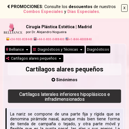
PROMOCIONES:
Consulte los
descuentos
de nuestros
X
Combos Especiales
y
Días Especiales
.
Cirugía Plástica Estética | Madrid
por Dr. Alejandro Nogueira
+34-900-838448
+44-0-800-0488400
+1-844-4000840
Belliance
Diagnósticos y Técnicas
Diagnósticos
Cartílagos alares pequeños
Cartílagos alares pequeños
Sinónimos
Cartílagos laterales inferiores hipoplásicos e
infradimensionados
La nariz se compone de una parte fija y rígida que se
denomina pirámide nasal, aunque más bien tiene forma
de tienda de campaña o tejado, y otra parte móvil y
flexible que es la punta nasal, las alas y sus anejos. La