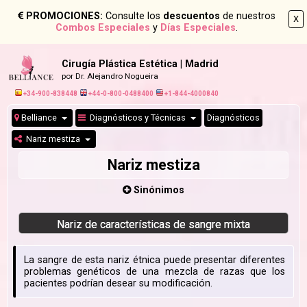
PROMOCIONES:
Consulte los
descuentos
de nuestros
X
Combos Especiales
y
Días Especiales
.
Cirugía Plástica Estética | Madrid
por Dr. Alejandro Nogueira
+34-900-838448
+44-0-800-0488400
+1-844-4000840
Belliance
Diagnósticos y Técnicas
Diagnósticos
Nariz mestiza
Nariz mestiza
Sinónimos
Nariz de características de sangre mixta
La sangre de esta nariz étnica puede presentar diferentes
problemas genéticos de una mezcla de razas que los
pacientes podrían desear su modificación.