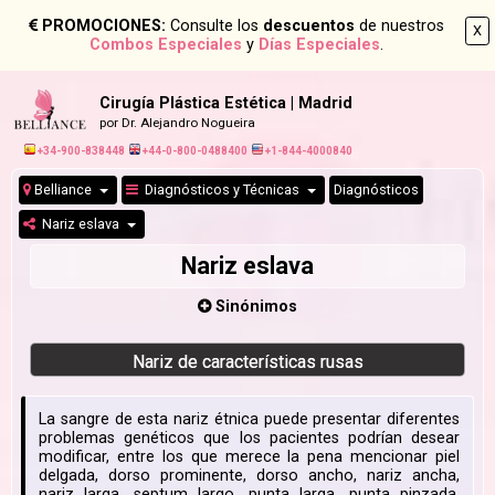
PROMOCIONES:
Consulte los
descuentos
de nuestros
X
Combos Especiales
y
Días Especiales
.
Cirugía Plástica Estética | Madrid
por Dr. Alejandro Nogueira
+34-900-838448
+44-0-800-0488400
+1-844-4000840
Belliance
Diagnósticos y Técnicas
Diagnósticos
Nariz eslava
Nariz eslava
Sinónimos
Nariz de características rusas
La sangre de esta nariz étnica puede presentar diferentes
problemas genéticos que los pacientes podrían desear
modificar, entre los que merece la pena mencionar piel
delgada, dorso prominente, dorso ancho, nariz ancha,
nariz larga, septum largo, punta larga, punta pinzada,