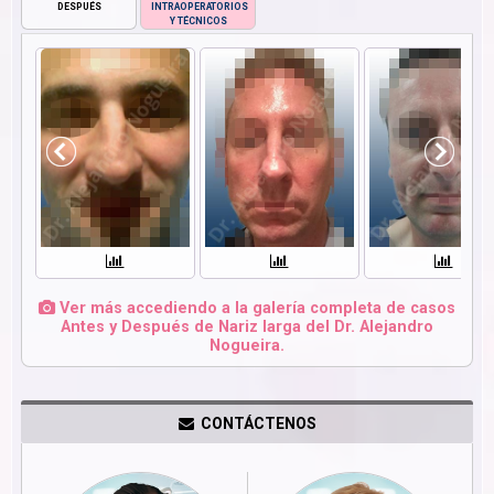
DESPUÉS
INTRAOPERATORIOS
Y TÉCNICOS
Ver más accediendo a la galería completa de casos
Antes y Después de Nariz larga del Dr. Alejandro
Nogueira.
CONTÁCTENOS