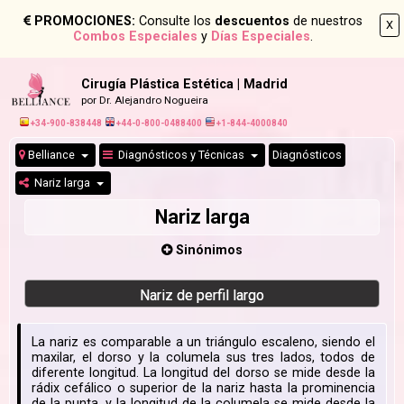
PROMOCIONES:
Consulte los
descuentos
de nuestros
X
Combos Especiales
y
Días Especiales
.
Cirugía Plástica Estética | Madrid
por Dr. Alejandro Nogueira
+34-900-838448
+44-0-800-0488400
+1-844-4000840
Belliance
Diagnósticos y Técnicas
Diagnósticos
Nariz larga
Nariz larga
Sinónimos
Nariz de perfil largo
La nariz es comparable a un triángulo escaleno, siendo el
maxilar, el dorso y la columela sus tres lados, todos de
diferente longitud. La longitud del dorso se mide desde la
rádix cefálico o superior de la nariz hasta la prominencia
de la punta, y la longitud de la columela se mide desde la