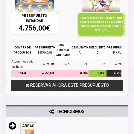
PRESUPUESTO
Reservar más de 1 tratamiento
ESTÁNDAR
le otorga fabulosos descuentos
4.756,00
€
Haga clic
aquí
para ver nuestros
Combos
Especiales
COMBO
COMPRA DE
PRESUPUESTO
DESCUENTO
DESCUENTO
PRESUPUESTO
ESPECIAL
PRODUCTOS
ESTÁNDAR
%
€
FINAL
APLICADO
Abdominoplastia
4.756,00€
N/A
0%
0€
4.756,00€
mediana
TOTAL
4.756,00€
0,00%
0,00€
4.756,00€
RESERVAR AHORA ESTE PRESUPUESTO
TECNICISMOS
AREAS