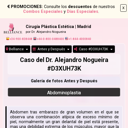
PROMOCIONES:
Consulte los
descuentos
de nuestros
X
Combos Especiales
y
Días Especiales
.
Cirugía Plástica Estética | Madrid
por Dr. Alejandro Nogueira
+34-900-838448
+44-0-800-0488400
+1-844-4000840
Belliance
Antes y Después
Caso #D3XUH73K
Caso del Dr. Alejandro Nogueira
#D3XUH73K
Galería de fotos Antes y Después
Abdominoplastia
Abdomen tras embarazo de gran volumen en el que se
observa una combinación atípica de exceso mínimo de
piel, normalmente un gran delantal de piel está presente,
mas una debilidad extrema de los músculos, mayor que la