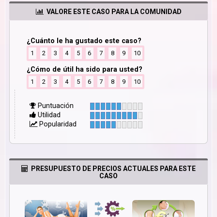
VALORE ESTE CASO PARA LA COMUNIDAD
¿Cuánto le ha gustado este caso?
1
2
3
4
5
6
7
8
9
10
¿Cómo de útil ha sido para usted?
1
2
3
4
5
6
7
8
9
10
Puntuación
Utilidad
Popularidad
PRESUPUESTO DE PRECIOS ACTUALES PARA ESTE
CASO