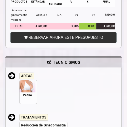
PRODUCTOS
ESTÁNDAR
%
€
FINAL
APLICADO
Reducción de
4.036,00€
ginecomastia
4.036,00€
N/A
0%
0€
mediana
TOTAL
4.036,00€
0,00%
0,00€
4.036,00€
RESERVAR AHORA ESTE PRESUPUESTO
TECNICISMOS
AREAS
Pecho
TRATAMIENTOS
Reducción de Ginecomastia