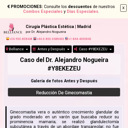
PROMOCIONES:
Consulte los
descuentos
de nuestros
X
Combos Especiales
y
Días Especiales
.
Cirugía Plástica Estética | Madrid
por Dr. Alejandro Nogueira
+34-900-838448
+44-0-800-0488400
+1-844-4000840
Belliance
Antes y Después
Caso #Y8EKEZEU
Caso del Dr. Alejandro Nogueira
#Y8EKEZEU
Galería de fotos Antes y Después
Reducción De Ginecomastia
Ginecomastia vera o auténtico crecimiento glandular de
grado moderado en un varón que buscaba reducir su
prominencia mamaria; se realizó glandulectomía
subcutánea a través de un abordaje transareolar; no fue