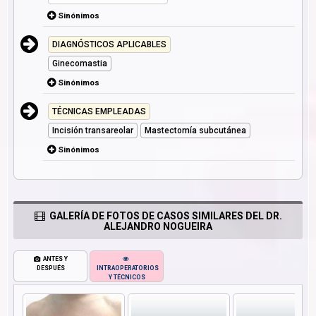
Sinónimos
DIAGNÓSTICOS APLICABLES
Ginecomastia
Sinónimos
TÉCNICAS EMPLEADAS
Incisión transareolar
Mastectomía subcutánea
Sinónimos
GALERÍA DE FOTOS DE CASOS SIMILARES DEL DR.
ALEJANDRO NOGUEIRA
ANTES Y
DESPUÉS
INTRAOPERATORIOS
Y TÉCNICOS