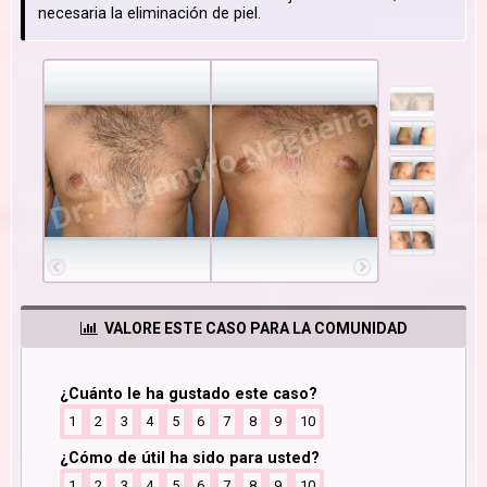
necesaria la eliminación de piel.
VALORE ESTE CASO PARA LA COMUNIDAD
¿Cuánto le ha gustado este caso?
1
2
3
4
5
6
7
8
9
10
¿Cómo de útil ha sido para usted?
1
2
3
4
5
6
7
8
9
10