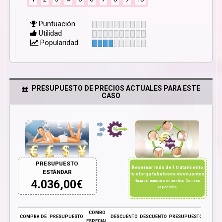
Puntuación
Utilidad
Popularidad
PRESUPUESTO DE PRECIOS ACTUALES PARA ESTE
CASO
PRESUPUESTO
Reservar más de 1 tratamiento
ESTÁNDAR
le otorga fabulosos descuentos
4.036,00
€
Haga clic
aquí
para ver nuestros
Combos
Especiales
COMBO
COMPRA DE
PRESUPUESTO
DESCUENTO
DESCUENTO
PRESUPUESTO
ESPECIAL