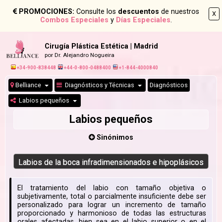
PROMOCIONES:
Consulte los
descuentos
de nuestros
X
Combos Especiales
y
Días Especiales
.
Cirugía Plástica Estética | Madrid
por Dr. Alejandro Nogueira
+34-900-838448
+44-0-800-0488400
+1-844-4000840
Belliance
Diagnósticos y Técnicas
Diagnósticos
Labios pequeños
Labios pequeños
Sinónimos
Labios de la boca infradimensionados e hipoplásicos
El tratamiento del labio con tamaño objetiva o
subjetivamente, total o parcialmente insuficiente debe ser
personalizado para lograr un incremento de tamaño
proporcionado y harmonioso de todas las estructuras
orales afectadas, bien sea en el labio superior o en el