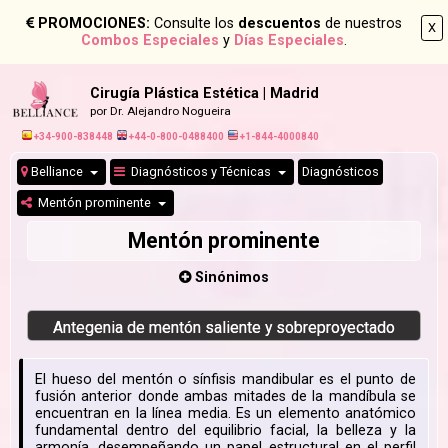
PROMOCIONES:
Consulte los
descuentos
de nuestros
X
Combos Especiales
y
Días Especiales
.
Cirugía Plástica Estética | Madrid
por Dr. Alejandro Nogueira
+34-900-838448
+44-0-800-0488400
+1-844-4000840
Belliance
Diagnósticos y Técnicas
Diagnósticos
Mentón prominente
Mentón prominente
Sinónimos
Antegenia de mentón saliente y sobreproyectado
El hueso del mentón o sínfisis mandibular es el punto de
fusión anterior donde ambas mitades de la mandíbula se
encuentran en la línea media. Es un elemento anatómico
fundamental dentro del equilibrio facial, la belleza y la
armonía, desempeñando un papel estructural en el perfil