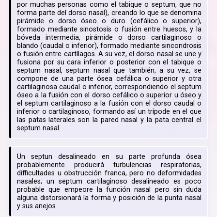
por muchas personas como el tabique o septum, que no
forma parte del dorso nasal), creando lo que se denomina
pirámide o dorso óseo o duro (cefálico o superior),
formado mediante sinostosis o fusión entre huesos, y la
bóveda intermedia, pirámide o dorso cartilaginoso o
blando (caudal o inferior), formado mediante sincondrosis
o fusión entre cartílagos. A su vez, el dorso nasal se une y
fusiona por su cara inferior o posterior con el tabique o
septum nasal, septum nasal que también, a su vez, se
compone de una parte ósea cefálica o superior y otra
cartilaginosa caudal o inferior, correspondiendo el septum
óseo a la fusión con el dorso cefálico o superior u óseo y
el septum cartilaginoso a la fusión con el dorso caudal o
inferior o cartilaginoso, formando así un trípode en el que
las patas laterales son la pared nasal y la pata central el
septum nasal.
Un septun desalineado en su parte profunda ósea
probablemente producirá turbulencias respiratorias,
difficultades u obstrucción franca, pero no deformidades
nasales; un septum cartilaginoso desalineado es poco
probable que empeore la función nasal pero sin duda
alguna distorsionará la forma y posición de la punta nasal
y sus anejos.