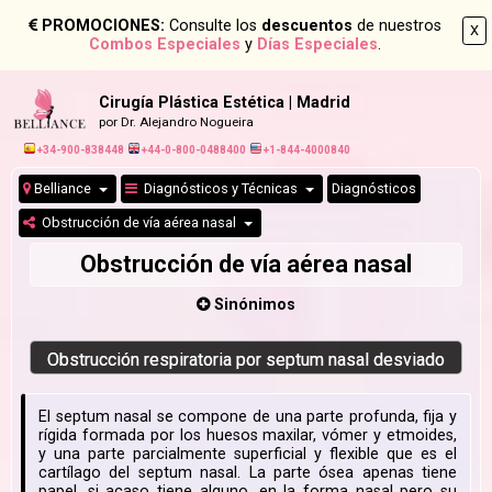
PROMOCIONES:
Consulte los
descuentos
de nuestros
X
Combos Especiales
y
Días Especiales
.
Cirugía Plástica Estética | Madrid
por Dr. Alejandro Nogueira
+34-900-838448
+44-0-800-0488400
+1-844-4000840
Belliance
Diagnósticos y Técnicas
Diagnósticos
Obstrucción de vía aérea nasal
Obstrucción de vía aérea nasal
Sinónimos
Obstrucción respiratoria por septum nasal desviado
El septum nasal se compone de una parte profunda, fija y
rígida formada por los huesos maxilar, vómer y etmoides,
y una parte parcialmente superficial y flexible que es el
cartílago del septum nasal. La parte ósea apenas tiene
papel, si acaso tiene alguno, en la forma nasal pero su