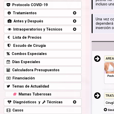
incluso un
Protocolo COVID-19
Tratamientos
Una vez co
Antes y Después
dependerá 
inserción o
Intraoperatorios y Técnicos
Lista de Precios
Escudo de Cirugía
Combos Especiales
AREA
Días Especiales
Calculadora Presupuestos
Pech
Financiación
Temas de Actualidad
Mamas Tuberosas
TRAT
Diagnósticos y
Técnicas
Cirug
Sin
Casos