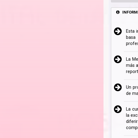
INFORM
Esta 
basa 
profe
La Me
más a
repor
Un pr
de ma
La cu
la ex
difer
compr