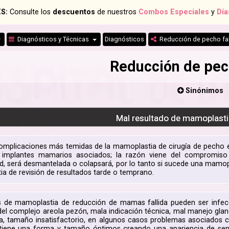
S:
Consulte los
descuentos
de nuestros
Combos Especiales
y
Día
Diagnósticos y Técnicas
Diagnósticos
Reducción de pecho fal
Reducción de pech
Sinónimos
Mal resultado de mamoplasti
complicaciones más temidas de la mamoplastia de cirugía de pecho
 implantes mamarios asociados; la razón viene del compromiso 
ad, será desmantelada o colapsará, por lo tanto si sucede una mamop
a de revisión de resultados tarde o temprano.
 de mamoplastia de reducción de mamas fallida pueden ser infecci
del complejo areola pezón, mala indicación técnica, mal manejo gland
, tamaño insatisfactorio, en algunos casos problemas asociados co
iene una forma y tamaño óptimos creando una apariencia de seno 