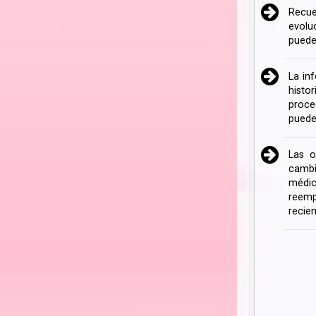
Recue
evolu
puede
La in
histo
proce
puede
Las o
cambi
médic
reemp
recien