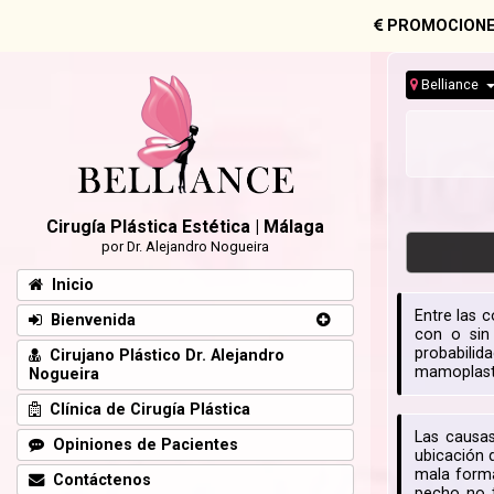
PROMOCIONE
Belliance
Cirugía Plástica Estética | Málaga
por Dr. Alejandro Nogueira
Inicio
Entre las 
Bienvenida
con o sin
probabilid
Cirujano Plástico Dr. Alejandro
mamoplasti
Nogueira
Clínica de Cirugía Plástica
Las causas
Opiniones de Pacientes
ubicación 
mala forma
Contáctenos
pecho no t