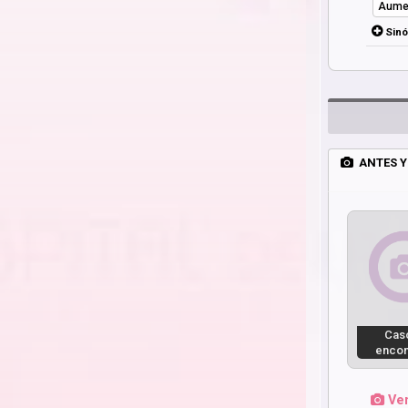
Aume
Sin
ANTES Y
Cas
encon
Ver