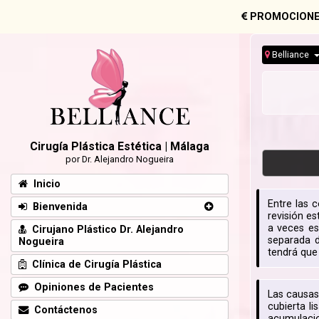
PROMOCIONE
Belliance
Cirugía Plástica Estética | Málaga
por Dr. Alejandro Nogueira
Inicio
Entre las 
Bienvenida
revisión e
a veces es
Cirujano Plástico Dr. Alejandro
separada d
Nogueira
tendrá que 
Clínica de Cirugía Plástica
Opiniones de Pacientes
Las causas
cubierta li
Contáctenos
acumulacion