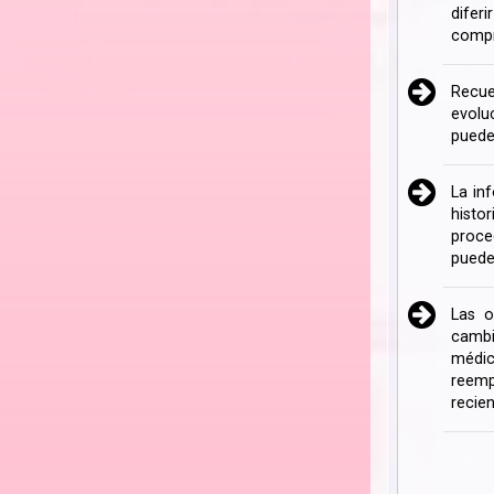
difer
compr
Recue
evolu
puede
La in
histo
proce
puede
Las o
cambi
médic
reemp
recien