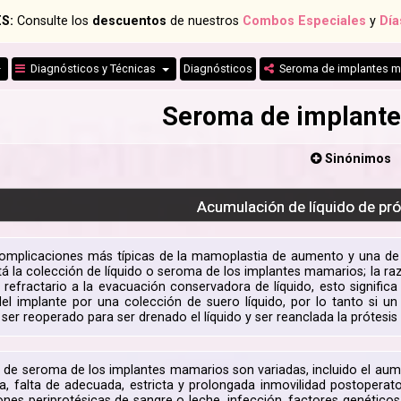
S:
Consulte los
descuentos
de nuestros
Combos Especiales
y
Día
Diagnósticos y Técnicas
Diagnósticos
Seroma de implantes 
Seroma de implant
Sinónimos
Acumulación de líquido de pr
complicaciones más típicas de la mamoplastia de aumento y una d
stá la colección de líquido o seroma de los implantes mamarios; la r
 refractario a la evacuación conservadora de líquido, esto significa
el implante por una colección de suero líquido, por lo tanto si 
ser reoperado para ser drenado el líquido y ser reanclada la prótesi
 de seroma de los implantes mamarios son variadas, incluido el au
sa, falta de adecuada, estricta y prolongada inmovilidad postoperator
es periprotésicas de sangre o leche, infección, factores genéticos c