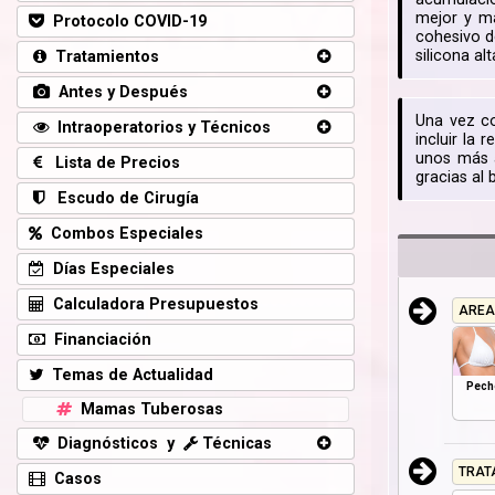
mejor y má
Protocolo COVID-19
cohesivo d
silicona al
Tratamientos
Antes y Después
Una vez co
Intraoperatorios y Técnicos
incluir la
unos más a
Lista de Precios
gracias al 
Escudo de Cirugía
Combos Especiales
Días Especiales
Calculadora Presupuestos
AREA
Financiación
Temas de Actualidad
Pech
Mamas Tuberosas
Diagnósticos y
Técnicas
TRAT
Casos