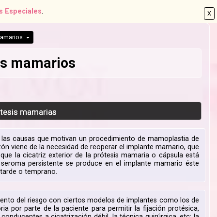
s Especiales
.
X
mamarios
es mamarios
ótesis mamarias
e las causas que motivan un procedimiento de mamoplastia de
azón viene de la necesidad de reoperar el implante mamario, que
 que la cicatriz exterior de la prótesis mamaria o cápsula está
un seroma persistente se produce en el implante mamario éste
s tarde o temprano.
mento del riesgo con ciertos modelos de implantes como los de
ia por parte de la paciente para permitir la fijación protésica,
onducentes a cicatrización débil, la técnica quirúrgica, etc; la