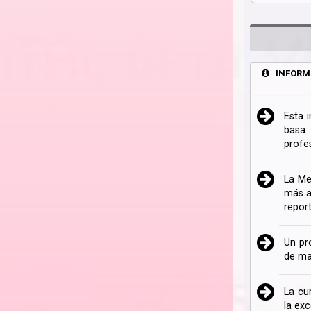
INFORM
Esta 
basa 
profe
La Me
más a
repor
Un pr
de ma
La cu
la ex