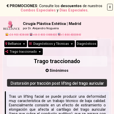
PROMOCIONES:
Consulte los
descuentos
de nuestros
X
Combos Especiales
y
Días Especiales
.
Cirugía Plástica Estética | Madrid
por Dr. Alejandro Nogueira
+34-900-838448
+44-0-800-0488400
+1-844-4000840
Belliance
Diagnósticos y Técnicas
Diagnósticos
Trago traccionado
Trago traccionado
Sinónimos
Distorsión por tracción post lifting del trago auricular
Tras un lifting facial se puede producir una deformidad
muy característica de un trabajo técnico de baja calidad.
Esencialmente consiste en un efecto de estiramiento o
elongación que afecta al cartílago del trago auricular
(tapa que cubre el conducto auditivo), que se agrava con