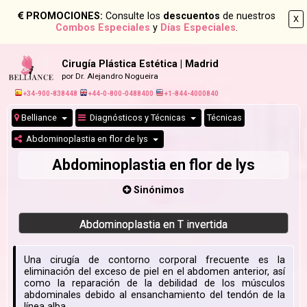
PROMOCIONES:
Consulte los
descuentos
de nuestros
X
Combos Especiales
y
Días Especiales
.
Cirugía Plástica Estética | Madrid
por Dr. Alejandro Nogueira
+34-900-838448
+44-0-800-0488400
+1-844-4000840
Belliance
Diagnósticos y Técnicas
Técnicas
Abdominoplastia en flor de lys
Abdominoplastia en flor de lys
Sinónimos
Abdominoplastia en T invertida
Una cirugía de contorno corporal frecuente es la
eliminación del exceso de piel en el abdomen anterior, así
como la reparación de la debilidad de los músculos
abdominales debido al ensanchamiento del tendón de la
línea alba.