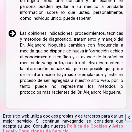
quirúrgico. Solo una consulta y un examen en
persona pueden ayudar a su médico a brindarle
información sobre lo que usted, personalmente,
como individuo único, puede esperar.
Las opiniones, indicaciones, procedimientos, técnicas
y métodos de diagnóstico, tratamiento y manejo del
Dr. Alejandro Nogueira cambian con frecuencia a
medida que se dispone de nueva información debido
al conocimiento científico y al avance de la práctica
médica de vanguardia; nuestro objetivo es mantener
la información actualizada, pero es posible que parte
de la información haya sido reemplazada y esté en
proceso de ser agregada a nuestro sitio web, por lo
tanto puede no representar los métodos o
protocolos más recientes del Dr. Alejandro Nogueira.
Este sitio web utiliza cookies propias y de terceros para dar un
X
Mapa Web
|
Aviso Legal
|
Política de Cookies
|
2026 CPyESAP
mejor servicio. Si continúa navegando se considera que
acepta su uso. Consulte nuestra
Política de Cookies
y
Aviso
Legal y Condiciones de Servicio