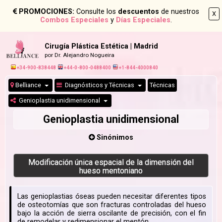
PROMOCIONES:
Consulte los
descuentos
de nuestros
X
Combos Especiales
y
Días Especiales
.
Cirugía Plástica Estética | Madrid
por Dr. Alejandro Nogueira
+34-900-838448
+44-0-800-0488400
+1-844-4000840
Belliance
Diagnósticos y Técnicas
Técnicas
Genioplastia unidimensional
Genioplastia unidimensional
Sinónimos
Modificación única espacial de la dimensión del
hueso mentoniano
Las genioplastias óseas pueden necesitar diferentes tipos
de osteotomías que son fracturas controladas del hueso
bajo la acción de sierra oscilante de precisión, con el fin
de remodelar y redimensionar el mentón.