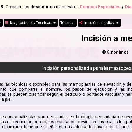
S:
Consulte los
descuentos
de nuestros
Combos Especiales
y
Día
Diagnósticos y Técnicas
Técnicas
Incisión a medida
Incisión a m
Sinónimos
Incisión personalizada para la mastope
 las técnicas disponibles para las mamoplastias de elevación y d
ento que comparte el nombre, los pasos de ejecución y las i
as se pueden clasificar según el pedículo o portador vascular y nerv
a piel.
ones personalizadas son necesarias en la cirugía secundaria de r
as de reducción con malos resultados previos, en las cuales los patr
r el cirujano tiene que diseñar el más adecuado basado en las inci