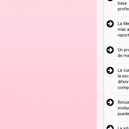
basa 
profe
La Me
más a
repor
Un pr
de ma
La cu
la ex
difer
compr
Recue
evolu
puede
La in