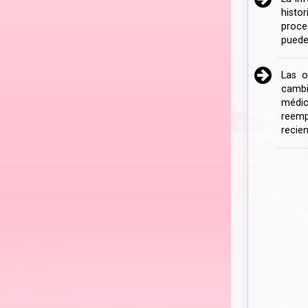
histo
proce
puede
Las o
cambi
médic
reemp
recien