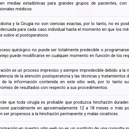
en medias estadísticas para grandes grupos de pacientes, con la
sionales médicos.
dicina y la Cirugía no son ciencias exactas, por lo tanto, no es posi
decuada para cada caso individual hasta el momento en que los médi
te sobre el postoperatorio.
oceso quirúrgico no puede ser totalmente predecible o programarse 
nejo puede modificarse en cualquier momento en función de los req
ración es un proceso impreciso y siempre impredecible debido a la na
celencia de la atención postoperatoria y las técnicas y tratamientos 
ir de la información contenida en este sitio web, por lo tanto 
omiso de resultados con respecto a sus procedimientos.
rde que toda cirugía es probable que produzca hinchazón duradera
cione parcialmente en aproximadamente 12 a 18 meses o más porq
n ser propensos a la hinchazón permanente y malas cicatrices.
formación en nuestro sitio web no es un sustituto de una consulta in