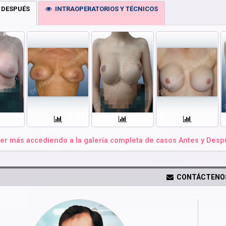
 DESPUÉS
INTRAOPERATORIOS Y TÉCNICOS
er más accediendo a la galería completa de casos Antes y Despu
CONTÁCTENO