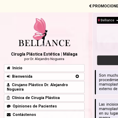
PROMOCIONE
Belliance
Cirugía Plástica Estética | Málaga
por Dr. Alejandro Nogueira
Inicio
Son muchas
Bienvenida
procedimi
mamoplasti
Cirujano Plástico Dr. Alejandro
externo de l
Nogueira
Clínica de Cirugía Plástica
Las incisi
Opiniones de Pacientes
mamoplasti
en su luga
Contáctenos
mama.