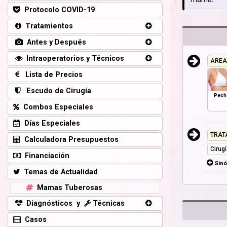
Protocolo COVID-19
Tratamientos
Antes y Después
Intraoperatorios y Técnicos
AREA
Lista de Precios
Escudo de Cirugía
Pech
Combos Especiales
Días Especiales
TRAT
Calculadora Presupuestos
Cirug
Financiación
Sin
Temas de Actualidad
Mamas Tuberosas
Diagnósticos y
Técnicas
Casos