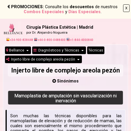
PROMOCIONES:
Consulte los
descuentos
de nuestros
X
Combos Especiales
y
Días Especiales
.
Cirugía Plástica Estética | Madrid
por Dr. Alejandro Nogueira
+34-900-838448
+44-0-800-0488400
+1-844-4000840
Belliance
Diagnósticos y Técnicas
Técnicas
Injerto libre de complejo areola pezón
Injerto libre de complejo areola pezón
Sinónimos
Mamoplastia de amputación sin vascularización ni
inervación
Son muchas las técnicas disponibles para las
mamoplastias de elevación y de reducción de mamas, las
cuales son esencialmente el mismo procedimiento que
comparte el nombre, los pasos de ejecución y las