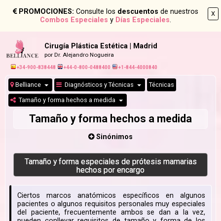
PROMOCIONES:
Consulte los
descuentos
de nuestros
X
Combos Especiales
y
Días Especiales
.
Cirugía Plástica Estética | Madrid
por Dr. Alejandro Nogueira
+34-900-838448
+44-0-800-0488400
+1-844-4000840
Belliance
Diagnósticos y Técnicas
Técnicas
Tamaño y forma hechos a medida
Tamaño y forma hechos a medida
Sinónimos
Tamaño y forma especiales de prótesis mamarias
hechos por encargo
Ciertos marcos anatómicos específicos en algunos
pacientes o algunos requisitos personales muy especiales
del paciente, frecuentemente ambos se dan a la vez,
pueden conllevar requisitos de tamaño y forma de los