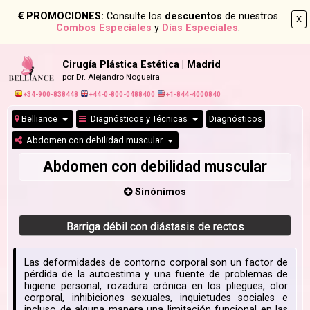
PROMOCIONES:
Consulte los
descuentos
de nuestros
X
Combos Especiales
y
Días Especiales
.
Cirugía Plástica Estética | Madrid
por Dr. Alejandro Nogueira
+34-900-838448
+44-0-800-0488400
+1-844-4000840
Belliance
Diagnósticos y Técnicas
Diagnósticos
Abdomen con debilidad muscular
Abdomen con debilidad muscular
Sinónimos
Barriga débil con diástasis de rectos
Las deformidades de contorno corporal son un factor de
pérdida de la autoestima y una fuente de problemas de
higiene personal, rozadura crónica en los pliegues, olor
corporal, inhibiciones sexuales, inquietudes sociales e
incluso de alguna manera una limitación funcional en las