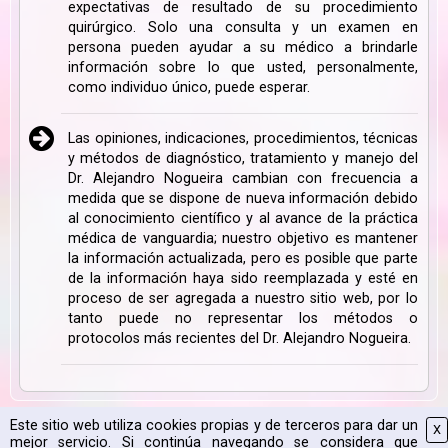
expectativas de resultado de su procedimiento
quirúrgico. Solo una consulta y un examen en
persona pueden ayudar a su médico a brindarle
información sobre lo que usted, personalmente,
como individuo único, puede esperar.
Las opiniones, indicaciones, procedimientos, técnicas
y métodos de diagnóstico, tratamiento y manejo del
Dr. Alejandro Nogueira cambian con frecuencia a
medida que se dispone de nueva información debido
al conocimiento científico y al avance de la práctica
médica de vanguardia; nuestro objetivo es mantener
la información actualizada, pero es posible que parte
de la información haya sido reemplazada y esté en
proceso de ser agregada a nuestro sitio web, por lo
tanto puede no representar los métodos o
protocolos más recientes del Dr. Alejandro Nogueira.
Este sitio web utiliza cookies propias y de terceros para dar un
X
Mapa Web
|
Aviso Legal
|
Política de Cookies
|
2026 CPyESAP
mejor servicio. Si continúa navegando se considera que