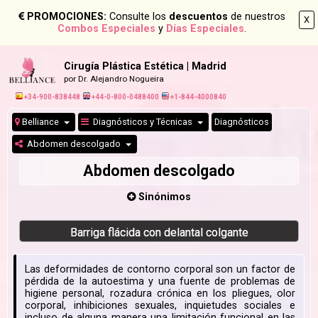
PROMOCIONES:
Consulte los
descuentos
de nuestros
X
Combos Especiales
y
Días Especiales
.
Cirugía Plástica Estética | Madrid
por Dr. Alejandro Nogueira
+34-900-838448
+44-0-800-0488400
+1-844-4000840
Belliance
Diagnósticos y Técnicas
Diagnósticos
Abdomen descolgado
Abdomen descolgado
Sinónimos
Barriga flácida con delantal colgante
Las deformidades de contorno corporal son un factor de
pérdida de la autoestima y una fuente de problemas de
higiene personal, rozadura crónica en los pliegues, olor
corporal, inhibiciones sexuales, inquietudes sociales e
incluso de alguna manera una limitación funcional en las