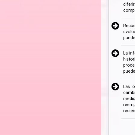
difer
compr
Recue
evolu
puede
La in
histo
proce
puede
Las o
cambi
médic
reemp
recien