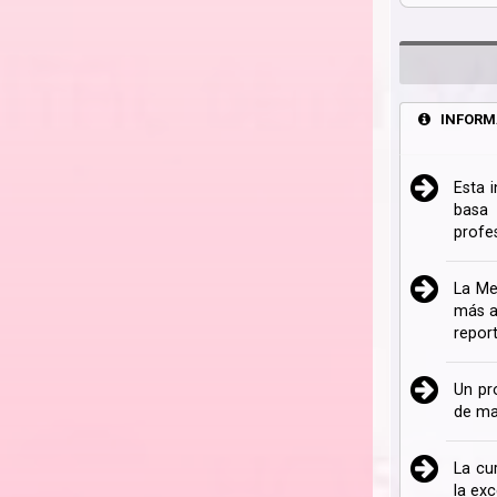
INFORM
Esta 
basa 
profe
La Me
más a
repor
Un pr
de ma
La cu
la ex