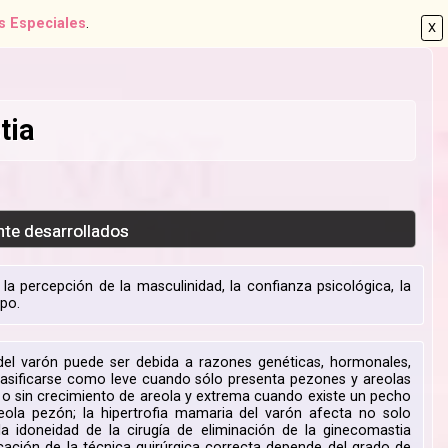
s Especiales
.
X
tia
nte desarrollados
percepción de la masculinidad, la confianza psicológica, la
rpo.
del varón puede ser debida a razones genéticas, hormonales,
clasificarse como leve cuando sólo presenta pezones y areolas
o sin crecimiento de areola y extrema cuando existe un pecho
ola pezón; la hipertrofia mamaria del varón afecta no solo
a idoneidad de la cirugía de eliminación de la ginecomastia
icación de la técnica quirúrgica correcta depende del grado de