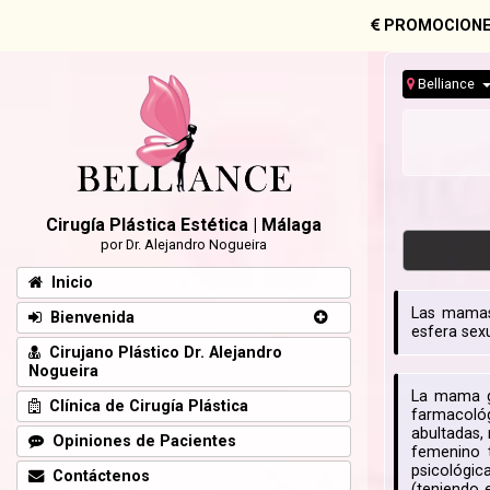
PROMOCIONE
Belliance
Cirugía Plástica Estética | Málaga
por Dr. Alejandro Nogueira
Inicio
Las mamas 
Bienvenida
esfera sexu
Cirujano Plástico Dr. Alejandro
Nogueira
La mama gr
Clínica de Cirugía Plástica
farmacológ
abultadas,
Opiniones de Pacientes
femenino t
psicológic
Contáctenos
(teniendo 