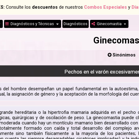
S:
Consulte los
descuentos
de nuestros
Combos Especiales
y
Día
Diagnósticos y Técnicas
Diagnósticos
Ginecomastia
Ginecomas
Sinónimos
Pechos en el varón excesivame
del hombre desempeñan un papel fundamental en la autoestima, la 
al, la asignación de género y la aceptación de la morfología del cue
ande hereditaria o la hipertrofia mamaria adquirida en el pecho 
icas, quirúrgicas y de oscilación de peso. La ginecomastia puede 
 moderada cuando hay un montículo mamario bien desarrollado con 
otalmente formado con caída y total desarrollo del complejo are
amente sino también físicamente a la mayoría de los pacientes; l
en cuenta las siempre desagradables cicatrices implicadas) y la ind