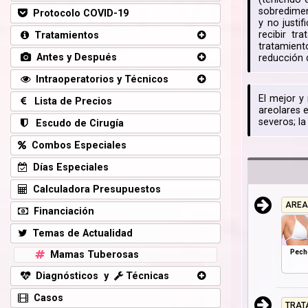
sobredimen
Protocolo COVID-19
y no justi
recibir t
Tratamientos
tratamient
Antes y Después
reducción 
Intraoperatorios y Técnicos
El mejor y
Lista de Precios
areolares 
severos; l
Escudo de Cirugía
Combos Especiales
Días Especiales
Calculadora Presupuestos
AREA
Financiación
Temas de Actualidad
Pech
Mamas Tuberosas
Diagnósticos y
Técnicas
Casos
TRAT