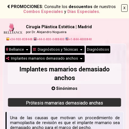
PROMOCIONES:
Consulte los
descuentos
de nuestros
X
Combos Especiales
y
Días Especiales
.
Cirugía Plástica Estética | Madrid
por Dr. Alejandro Nogueira
+34-900-838448
+44-0-800-0488400
+1-844-4000840
Belliance
Diagnósticos y Técnicas
Diagnósticos
Implantes mamarios demasiado anchos
Implantes mamarios demasiado
anchos
Sinónimos
Prótesis mamarias demasiado anchas
Una de las causas que motivan un procedimiento de
mamoplastia de revisión es que el implante mamario sea
demasiado ancho para el marco del pecho.